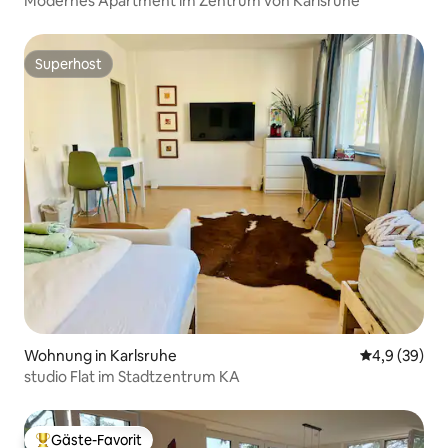
Modernes Apartment im Zentrum von Karlsruhe
Superhost
Superhost
Wohnung in Karlsruhe
Durchschnitt
4,9 (39)
studio Flat im Stadtzentrum KA
Gäste-Favorit