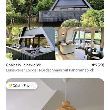
Chalet in Leinsweiler
Durchschni
5 (29)
Leinsweiler Lodge | Nurdachhaus mit Panoramablick
Gäste-Favorit
Beliebter Gäste-Favorit.