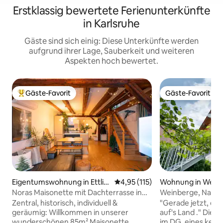
Erstklassig bewertete Ferienunterkünfte
in Karlsruhe
Gäste sind sich einig: Diese Unterkünfte werden
aufgrund ihrer Lage, Sauberkeit und weiteren
Aspekten hoch bewertet.
Gäste-Favorit
Gäste-Favorit
Beliebter Gäste-Favorit.
Gäste-Favorit
Eigentumswohnung in Ettlin
Durchschnittliche Bewertung: 
4,95 (115)
Wohnung in Wein
gen
Noras Maisonette mit Dachterrasse in
Weinberge, Natur
der Altstadt
Umgebung entde
Zentral, historisch, individuell &
"Gerade jetzt, ein
geräumig: Willkommen in unserer
auf's Land ." Die 
wunderschönen 85m² Maisonette
im DG. eines kern