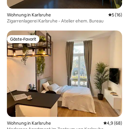
Wohnung in Karlsruhe
Durchschn
5 (16)
Zigarrenlagerei Karlsruhe - Atelier ehem. Bureau
Gäste-Favorit
Gäste-Favorit
Wohnung in Karlsruhe
Durchschnitt
4,9 (68)