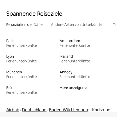
Spannende Reiseziele
Reiseziele in der Nähe
Andere Arten von Unterkünften
To
Paris
Amsterdam
Ferienunterkünfte
Ferienunterkünfte
Lyon
Mailand
Ferienunterkünfte
Ferienunterkünfte
München
Annecy
Ferienunterkünfte
Ferienunterkünfte
Brüssel
Mehr anzeigen
Ferienunterkünfte
Airbnb
Deutschland
Baden-Württemberg
Karlsruhe