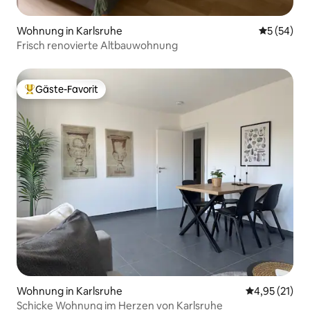
Wohnung in Karlsruhe
Durchschni
5 (54)
Frisch renovierte Altbauwohnung
Gäste-Favorit
Beliebter Gäste-Favorit.
Wohnung in Karlsruhe
Durchschnitt
4,95 (21)
Schicke Wohnung im Herzen von Karlsruhe