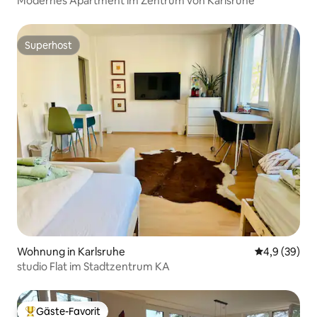
Modernes Apartment im Zentrum von Karlsruhe
Superhost
Superhost
Wohnung in Karlsruhe
Durchschnitt
4,9 (39)
studio Flat im Stadtzentrum KA
Gäste-Favorit