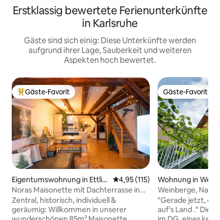
Erstklassig bewertete Ferienunterkünfte
in Karlsruhe
Gäste sind sich einig: Diese Unterkünfte werden
aufgrund ihrer Lage, Sauberkeit und weiteren
Aspekten hoch bewertet.
Gäste-Favorit
Gäste-Favorit
Beliebter Gäste-Favorit.
Gäste-Favorit
Eigentumswohnung in Ettlin
Durchschnittliche Bewertung: 
4,95 (115)
Wohnung in Wein
gen
Noras Maisonette mit Dachterrasse in
Weinberge, Natur
der Altstadt
Umgebung entde
Zentral, historisch, individuell &
"Gerade jetzt, ein
geräumig: Willkommen in unserer
auf's Land ." Die 
wunderschönen 85m² Maisonette
im DG. eines kern