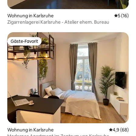
Wohnung in Karlsruhe
Durchschn
5 (16)
Zigarrenlagerei Karlsruhe - Atelier ehem. Bureau
Gäste-Favorit
Gäste-Favorit
Wohnung in Karlsruhe
Durchschnitt
4,9 (68)