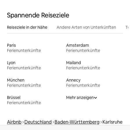
Spannende Reiseziele
Reiseziele in der Nähe
Andere Arten von Unterkünften
To
Paris
Amsterdam
Ferienunterkünfte
Ferienunterkünfte
Lyon
Mailand
Ferienunterkünfte
Ferienunterkünfte
München
Annecy
Ferienunterkünfte
Ferienunterkünfte
Brüssel
Mehr anzeigen
Ferienunterkünfte
Airbnb
Deutschland
Baden-Württemberg
Karlsruhe