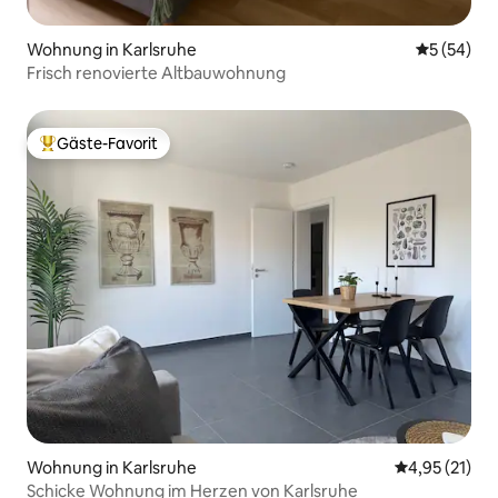
Wohnung in Karlsruhe
Durchschni
5 (54)
Frisch renovierte Altbauwohnung
Gäste-Favorit
Beliebter Gäste-Favorit.
Wohnung in Karlsruhe
Durchschnitt
4,95 (21)
Schicke Wohnung im Herzen von Karlsruhe