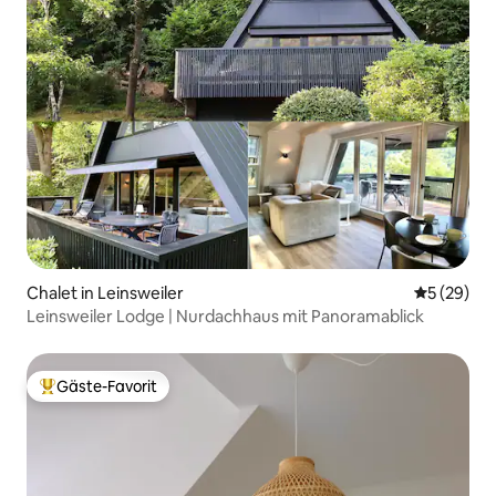
Chalet in Leinsweiler
Durchschni
5 (29)
Leinsweiler Lodge | Nurdachhaus mit Panoramablick
Gäste-Favorit
Beliebter Gäste-Favorit.