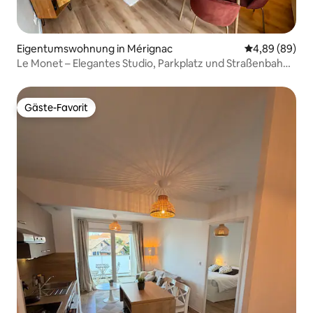
Eigentumswohnung in Mérignac
Durchschnittl
4,89 (89)
Le Monet – Elegantes Studio, Parkplatz und Straßenbahn
in der Nähe
Gäste-Favorit
Gäste-Favorit