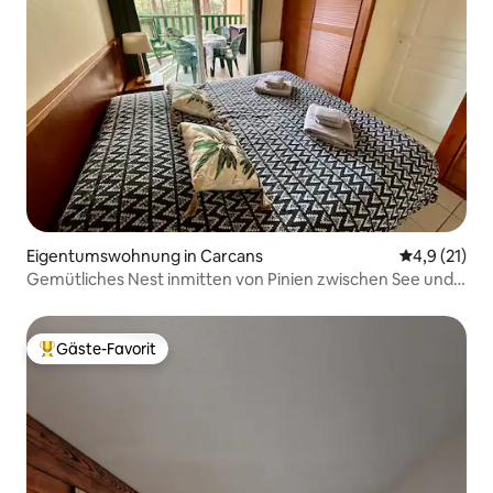
Eigentumswohnung in Carcans
Durchschnit
4,9 (21)
Gemütliches Nest inmitten von Pinien zwischen See und
Meer
Gäste-Favorit
Beliebter Gäste-Favorit.