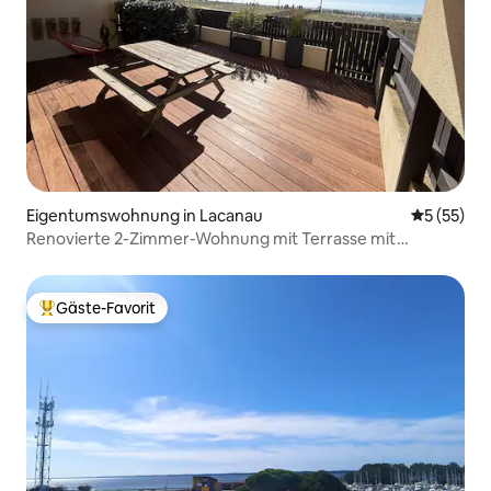
Eigentumswohnung in Lacanau
Durchschn
5 (55)
Renovierte 2-Zimmer-Wohnung mit Terrasse mit
Meerblick
Gäste-Favorit
Beliebter Gäste-Favorit.