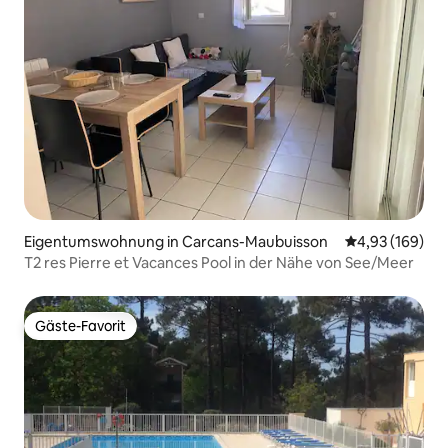
Eigentumswohnung in Carcans-Maubuisson
Durchschnittli
4,93 (169)
T2 res Pierre et Vacances Pool in der Nähe von See/Meer
Gäste-Favorit
Gäste-Favorit