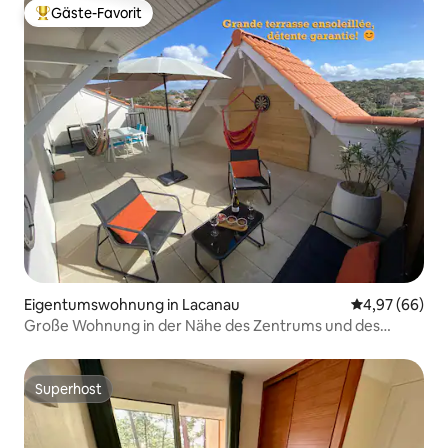
Gäste-Favorit
Beliebter Gäste-Favorit.
Eigentumswohnung in Lacanau
Durchschnittl
4,97 (66)
Große Wohnung in der Nähe des Zentrums und des
Meeres.
Superhost
Superhost