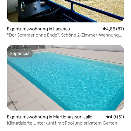
Eigentumswohnung in Lacanau
Durchschnittl
4,86 (87)
"Der Sommer ohne Ende". Schöne 2-Zimmer-Wohnung
mit Balkon und Meerblick
Superhost
Superhost
Eigentumswohnung in Martignas-sur-Jalle
Durchschnit
4,9 (51)
Klimatisierte Unterkunft mit Pool und privatem Garten