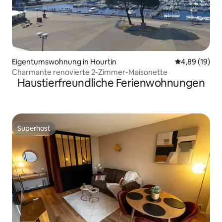
Eigentumswohnung in Hourtin
Durchschnitt
4,89 (19)
Charmante renovierte 2-Zimmer-Maisonette
Haustierfreundliche Ferienwohnungen
Superhost
Superhost