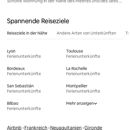
Schöne Wohnung in der Nähe des Meeres und des Sees 1
bis 4 Personen
Spannende Reiseziele
Reiseziele in der Nähe
Andere Arten von Unterkünften
To
Lyon
Toulouse
Ferienunterkünfte
Ferienunterkünfte
Bordeaux
La Rochelle
Ferienunterkünfte
Ferienunterkünfte
San Sebastián
Montpellier
Ferienunterkünfte
Ferienunterkünfte
Bilbao
Mehr anzeigen
Ferienunterkünfte
Airbnb
Frankreich
Neuaquitanien
Gironde