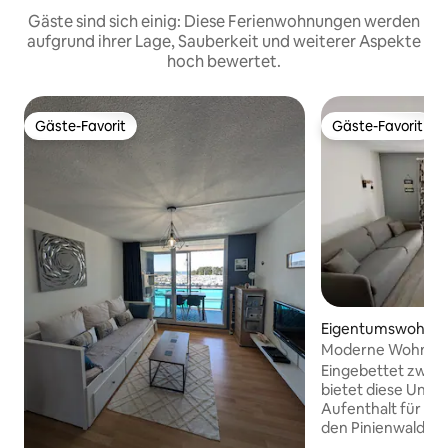
Gäste sind sich einig: Diese Ferienwohnungen werden
aufgrund ihrer Lage, Sauberkeit und weiterer Aspekte
hoch bewertet.
Gäste-Favorit
Gäste-Favorit
Gäste-Favorit
Gäste-Favorit
Eigentumswohnung
nau
Moderne Wohnung
Lacanau Ozean Pi
Eingebettet zwisc
bietet diese Unte
Aufenthalt für alle
den Pinienwald ode
Residenz: großer P