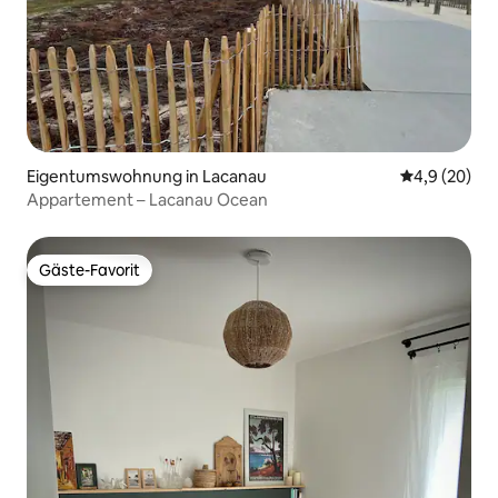
Eigentumswohnung in Lacanau
Durchschnitt
4,9 (20)
Appartement – Lacanau Ocean
Gäste-Favorit
Gäste-Favorit