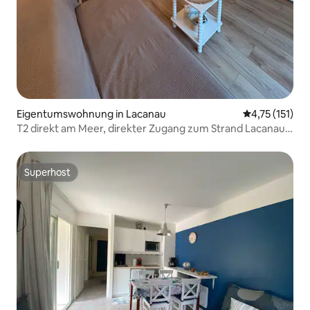
Eigentumswohnung in Lacanau
Durchschnittl
4,75 (151)
T2 direkt am Meer, direkter Zugang zum Strand Lacanau
Océan
Superhost
Superhost