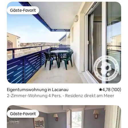
Gäste-Favorit
Gäste-Favorit
Eigentumswohnung in Lacanau
Durchschnittl
4,78 (100)
2-Zimmer-Wohnung 4 Pers. - Residenz direkt am Meer
Gäste-Favorit
Gäste-Favorit