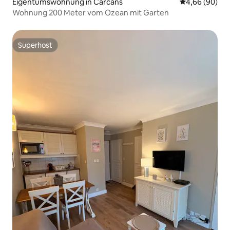
Eigentumswohnung in Carcans
Durchschnittl
4,66 (90)
Wohnung 200 Meter vom Ozean mit Garten
Superhost
Superhost