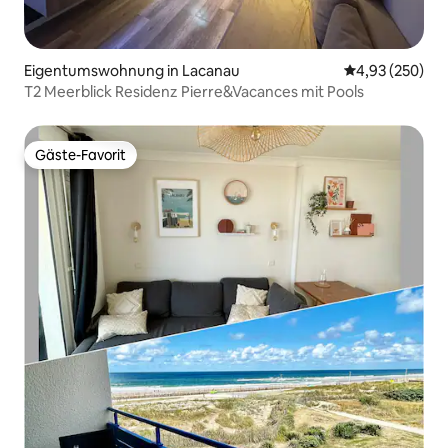
Eigentumswohnung in Lacanau
Durchschnittli
4,93 (250)
T2 Meerblick Residenz Pierre&Vacances mit Pools
Gäste-Favorit
Gäste-Favorit