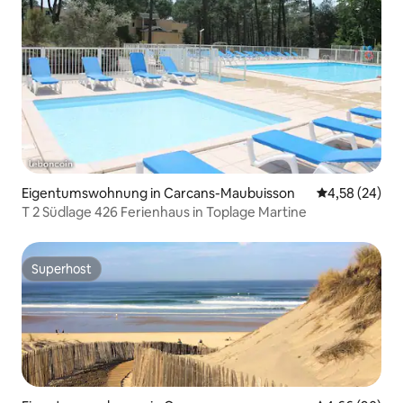
Eigentumswohnung in Carcans-Maubuisson
Durchschnittl
4,58 (24)
T 2 Südlage 426 Ferienhaus in Toplage Martine
Superhost
Superhost