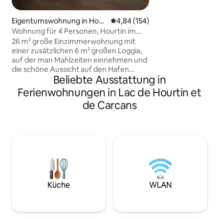
Petanque, Spielplatz. Am Ein
Fahrradverleih R
Eigentumswohnung in Hour
Durchschnittliche Bewertung: 4
4,84 (154)
Residenz, 7 Minut
tin
Wohnung für 4 Personen, Hourtin im
entfernt. 2 Schrit
Médoc.
26 m² große Einzimmerwohnung mit
Tennisplatzvermie
einer zusätzlichen 6 m² großen Loggia,
Nichtraucher, Haus
auf der man Mahlzeiten einnehmen und
Bettwäsche und H
die schöne Aussicht auf den Hafen
mitzubringen Kost
Beliebte Ausstattung in
genießen kann. Im 1. Stock der
Auto/Fahrrad vor
Wohnanlage gelegen. Kostenlose und
Ferienwohnungen in Lac de Hourtin et
Eigenständige Anr
geräumige Parkplätze. Lokaler
de Carcans
Fahrrad-/Paddleboard-Führer
Wohnzimmer mit 3-Sitzer-Schlafcouch,
82-cm-Flachbildfernseher.
Ausgestattete Küche. Badezimmer mit
Waschbecken, Badewanne,
elektrischem Handtuchtrockner. 1
Schlafkabine mit 2 Schlafplätzen (1
Doppelbett) und im Wohnzimmer 1
Schlafsofa 160 x 200, das in ein
Küche
WLAN
Doppelbett umgewandelt werden kann.