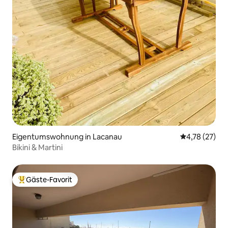
Eigentumswohnung in Lacanau
Durchschnitt
4,78 (27)
Bikini & Martini
Gäste-Favorit
Beliebter Gäste-Favorit.