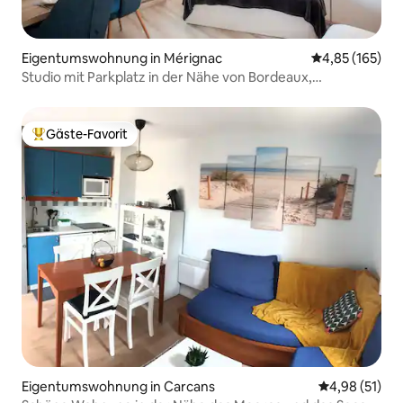
Eigentumswohnung in Mérignac
Durchschnittl
4,85 (165)
Studio mit Parkplatz in der Nähe von Bordeaux,
Straßenbahn und Geschäften
Gäste-Favorit
Beliebter Gäste-Favorit.
Eigentumswohnung in Carcans
Durchschnitt
4,98 (51)