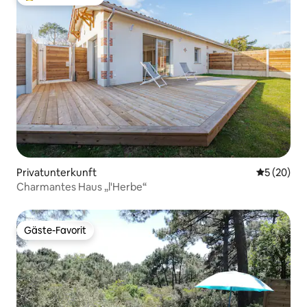
Beliebter Gäste-Favorit.
Privatunterkunft
Durchschni
5 (20)
Charmantes Haus „l'Herbe“
Gäste-Favorit
Gäste-Favorit