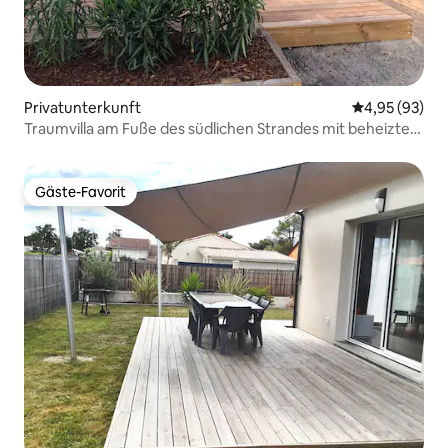
Privatunterkunft
Durchschnittl
4,95 (93)
Traumvilla am Fuße des südlichen Strandes mit beheiztem
Pool
Gäste-Favorit
Gäste-Favorit