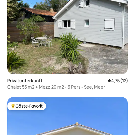
Privatunterkunft
Durchschnitt
4,75 (12)
Chalet 55 m2 + Mezz 20 m2 - 6 Pers - See, Meer
Gäste-Favorit
Beliebter Gäste-Favorit.