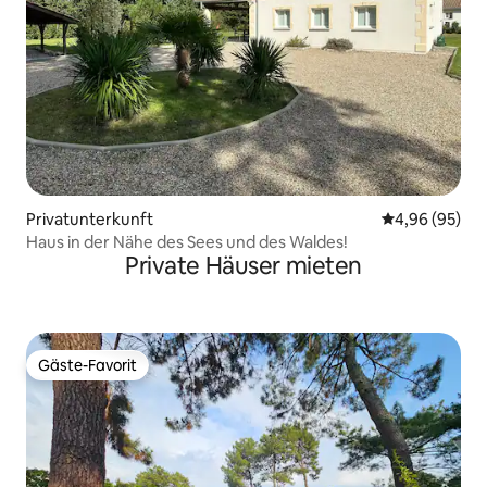
Privatunterkunft
Durchschnittl
4,96 (95)
Haus in der Nähe des Sees und des Waldes!
Private Häuser mieten
Gäste-Favorit
Gäste-Favorit