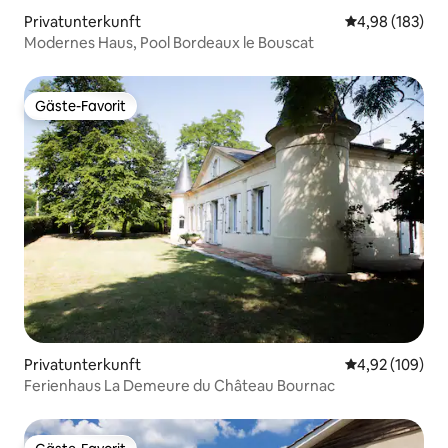
Privatunterkunft
Durchschnittli
4,98 (183)
Modernes Haus, Pool Bordeaux le Bouscat
Gäste-Favorit
Gäste-Favorit
Privatunterkunft
Durchschnittli
4,92 (109)
Ferienhaus La Demeure du Château Bournac