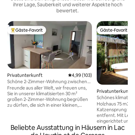
ihrer Lage, Sauberkeit und weiterer Aspekte hoch
bewertet.
Gäste-Favorit
Gäste-Favorit
Beliebter Gäste-Favorit.
Gäste-Favorit
Privatunterkunft
Durchschnittliche Bewertung: 4
4,99 (103)
Schöne 2-Zimmer-Wohnung zwischen
See und Meer
Freunde aus aller Welt, wir freuen uns,
Privatunterkunft
Sie in unserer klimatisierten 30 m²
Schönes klimatisie
großen 2-Zimmer-Wohnung begrüßen
Nähe von See & O
Holzhaus 75 m2, n
zu dürfen, die sich in einer kleinen,
Katzensprung vom
ruhigen Straße befindet. Die Unterkunft
entfernt. Mit Leid
befindet sich auf unserem Grundstück,
eingerichtet und d
ist völlig unabhängig und autonom und
Beliebte Ausstattung in Häusern in Lac
kleine Oase der R
nicht einsehbar. 500 m vom Lac
"Luxus, Ruhe und
d'Hourtin, seinem Strand und dem