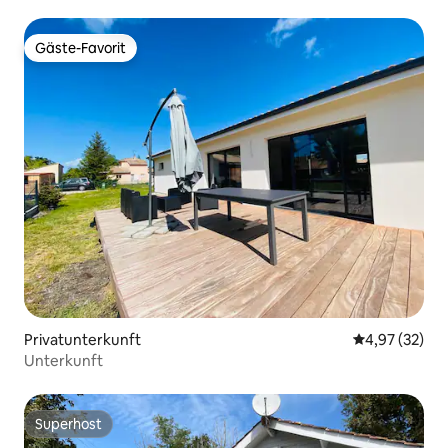
Gäste-Favorit
Gäste-Favorit
Privatunterkunft
Durchschnitt
4,97 (32)
Unterkunft
Superhost
Superhost