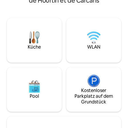
de Hourtin et de Carcans
kürzlich renovier
Stadtzentrum entfernt, 10 Minuten vom
und Funktionalität
Meer entfernt. Es ist ein kleines
im Innen- als auc
gemütliches Nest, ideal für ein Paar mit
Holzterrasse von 
oder ohne Kinder, bestehend aus einem
Plätze zum Sonne
Bett 160 und einem Schlafsofa für 2
eine Siesta. Im S
Personen. Draußen genießen Sie zwei
schöne Badewanne
Holzterrassen.
aufgestellt, in der
sich nach der Rüc
Küche
WLAN
abspülen können!
Kostenloser
Pool
Parkplatz auf dem
Grundstück