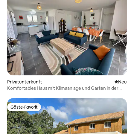
Privatunterkunft
Neue Unt
Neu
Komfortables Haus mit Klimaanlage und Garten in der
Nähe des Sees
Gäste-Favorit
Gäste-Favorit