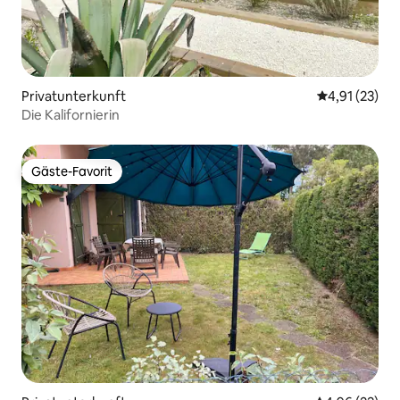
Privatunterkunft
Durchschnitt
4,91 (23)
Die Kalifornierin
Gäste-Favorit
Gäste-Favorit