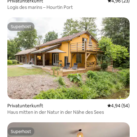
Privatunterkunft
Durchschnittl
4,96 (23)
Logis des marins – Hourtin Port
Superhost
Superhost
Privatunterkunft
Durchschnittl
4,94 (54)
Haus mitten in der Natur in der Nähe des Sees
Superhost
Superhost