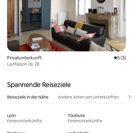
Privatunterkunft
Durchsch
5 (3)
La Maison du 28
Spannende Reiseziele
Reiseziele in der Nähe
Andere Arten von Unterkünften
To
Lyon
Toulouse
Ferienunterkünfte
Ferienunterkünfte