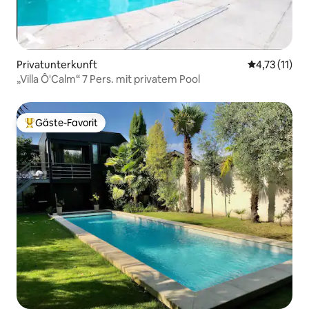
Privatunterkunft
Durchschnitt
4,73 (11)
„Villa Ô'Calm“ 7 Pers. mit privatem Pool
Gäste-Favorit
Beliebter Gäste-Favorit.