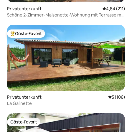
Privatunterkunft
Durchschnittl
4,84 (211)
Schöne 2-Zimmer-Maisonette-Wohnung mit Terrasse mit
Blick auf den See
Gäste-Favorit
Beliebter Gäste-Favorit.
Privatunterkunft
Durchschnit
5 (106)
La Galinette
Gäste-Favorit
Gäste-Favorit