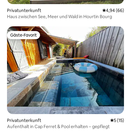
Privatunterkunft
Durchschnittl
4,94 (66)
Haus zwischen See, Meer und Wald in Hourtin Bourg
Gäste-Favorit
Gäste-Favorit
Privatunterkunft
Durchschn
5 (15)
Aufenthalt in Cap Ferret & Pool erhalten – gepflegt