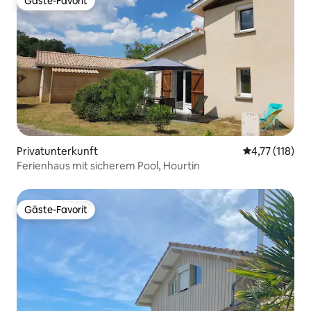
Gäste-Favorit
Gäste-Favorit
Privatunterkunft
Durchschnittl
4,77 (118)
Ferienhaus mit sicherem Pool, Hourtin
Gäste-Favorit
Gäste-Favorit