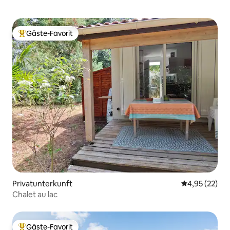
Gäste-Favorit
Beliebter Gäste-Favorit.
Privatunterkunft
Durchschnitt
4,95 (22)
Chalet au lac
Gäste-Favorit