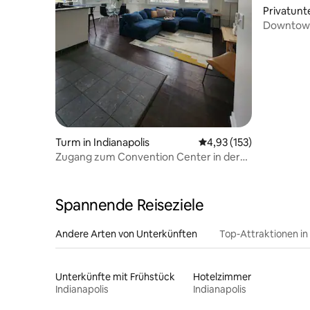
Privatunte
Downtown
und Sehe
Turm in Indianapolis
Durchschnittliche Bewe
4,93 (153)
Zugang zum Convention Center in der
Innenstadt
Spannende Reiseziele
Andere Arten von Unterkünften
Top-Attraktionen in
Unterkünfte mit Frühstück
Hotelzimmer
Indianapolis
Indianapolis