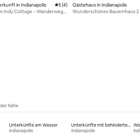
rkunft in Indianapolis
Durchschnittliche Bewertung: 5 von 5,
5 (4)
Gästehaus in Indianapolis
 Indy Cottage – Wanderwege
Wunderschönes Bauernhaus 2 
nswürdigkeiten!
von Butler, Clowes, entfernt
rtung: 4,93 von 5, 153 Bewertungen
 der Nähe
Unterkünfte am Wasser
Unterkünfte mit behindertengerechtem WC
Wo
Indianapolis
Indianapolis
Ind