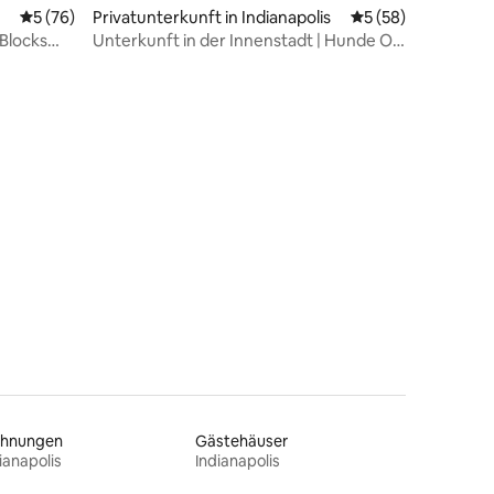
 4 Bewertungen
Durchschnittliche Bewertung: 5 von 5, 76 Bewertungen
5 (76)
Privatunterkunft in Indianapolis
Durchschnittliche
5 (58)
Blocks
Unterkunft in der Innenstadt | Hunde OK
| Bars & Restaurants zu Fuß erreichbar
hnungen
Gästehäuser
ianapolis
Indianapolis