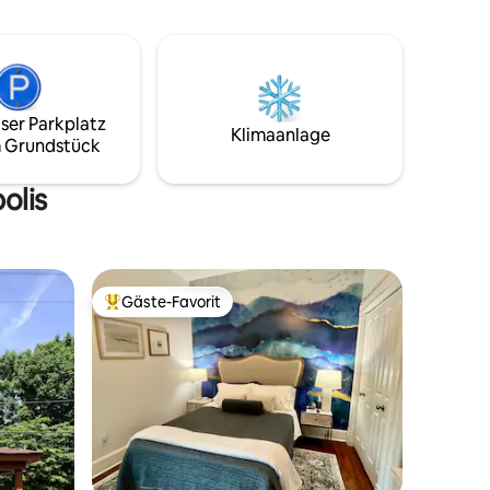
Lockerbie.
Restaurants, Bars und Live-Musik
entfernt. Perfekt für Paare,
Alleinreisende oder Remote-Mitarbeiter,
nd nur
die einen eleganten, fußläufigen
hts
Aufenthalt in einem der lebendigsten
k auf die
Viertel von Indy suchen.
ser Parkplatz
Klimaanlage
 Grundstück
olis
Gäste-Favorit
Beliebter Gäste-Favorit.