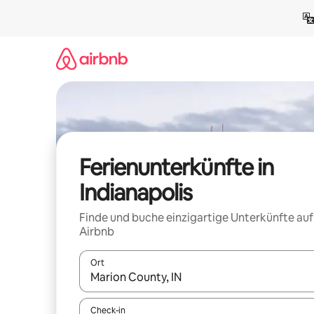
Zu
Inhalten
springen
Ferienunterkünfte in
Indianapolis
Finde und buche einzigartige Unterkünfte auf
Airbnb
Ort
Wenn Ergebnisse verfügbar sind, navigiere mit d
Check-in