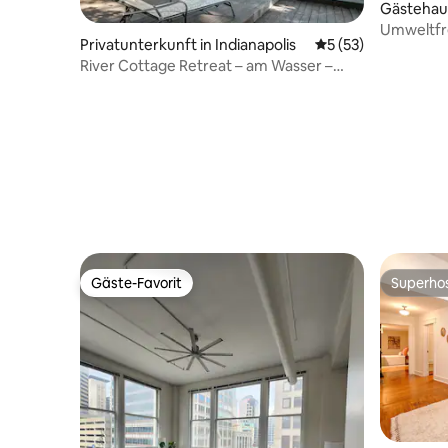
Gästehaus
Umweltfr
Privatunterkunft in Indianapolis
Durchschnittliche 
5 (53)
der Innen
River Cottage Retreat – am Wasser –
Whirlpool
Gäste-Favorit
Superho
Gäste-Favorit
Superho