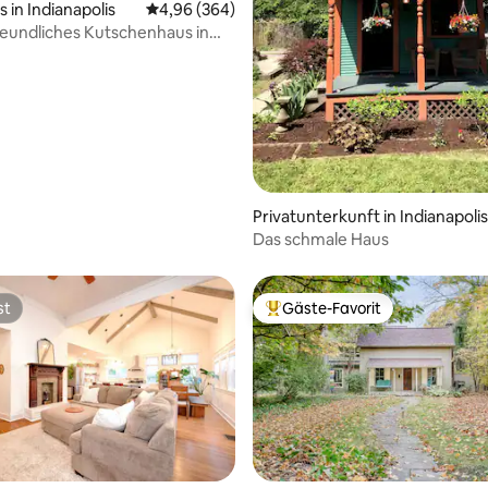
 in Indianapolis
Durchschnittliche Bewertung: 4,96 von 5, 3
4,96 (364)
eundliches Kutschenhaus in
Bewertung: 5 von 5, 53 Bewertungen
stadt von Indy
Privatunterkunft in Indianapolis
Das schmale Haus
st
Gäste-Favorit
st
Beliebter Gäste-Favorit.