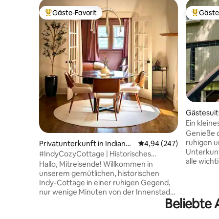
Gäste-Favorit
Gäste
Beliebter Gäste-Favorit.
Beliebte
Gästesuite
Ein klein
Genieße d
ruhigen u
Privatunterkunft in Indianap
Durchschnittliche Bewe
4,94 (247)
Unterkunf
olis
#IndyCozyCottage | Historisches
alle wich
Cottage in der Nähe der Innenstadt
Hallo, Mitreisende! Willkommen in
Nähe – so
unserem gemütlichen, historischen
Aufenthalts gan
Indy-Cottage in einer ruhigen Gegend,
Nähe des 
nur wenige Minuten von der Innenstadt
Sportvera
Beliebte 
entfernt. Genieße Kaffee auf der
Innenstadt
Veranda, einen eingezäunten Hof für
Ebene, a