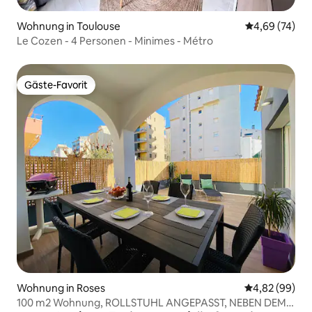
Wohnung in Toulouse
Durchschnittl
4,69 (74)
Le Cozen - 4 Personen - Minimes - Métro
Gäste-Favorit
Gäste-Favorit
Wohnung in Roses
Durchschnittl
4,82 (99)
100 m2 Wohnung, ROLLSTUHL ANGEPASST, NEBEN DEM