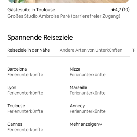
Gästesuite in Toulouse
Durchschnit
4,7 (10)
Großes Studio Ambroise Paré (barrierefreier Zugang)
Spannende Reiseziele
Reiseziele in der Nähe
Andere Arten von Unterkünften
To
Barcelona
Nizza
Ferienunterkünfte
Ferienunterkünfte
Lyon
Marseille
Ferienunterkünfte
Ferienunterkünfte
Toulouse
Annecy
Ferienunterkünfte
Ferienunterkünfte
Cannes
Mehr anzeigen
Ferienunterkünfte