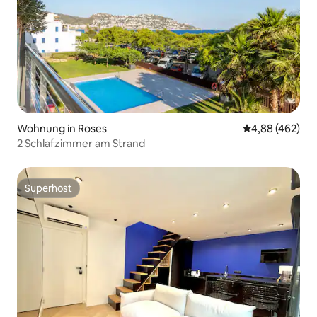
Wohnung in Roses
Durchschnittli
4,88 (462)
2 Schlafzimmer am Strand
Superhost
Superhost