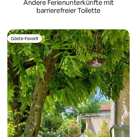
Andere Ferienunterkünfte mit
STRAND
barrierefreier Toilette
Gäste-Favorit
Gäste-Favorit