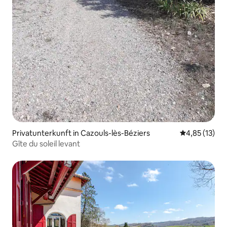
Privatunterkunft in Cazouls-lès-Béziers
Durchschnitt
4,85 (13)
Gîte du soleil levant