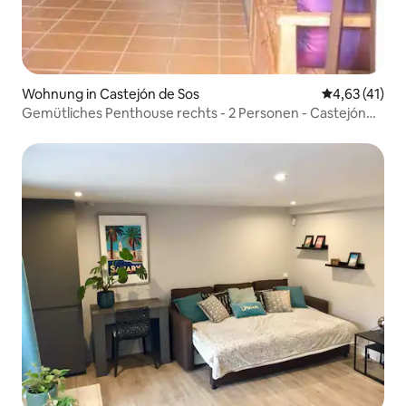
Wohnung in Castejón de Sos
Durchschnitt
4,63 (41)
Gemütliches Penthouse rechts - 2 Personen - Castejón
de Sos