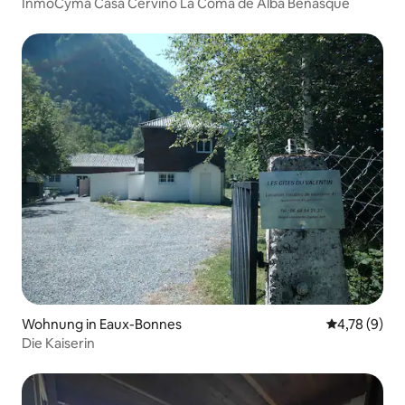
InmoCyma Casa Cervino La Coma de Alba Benasque
Wohnung in Eaux-Bonnes
Durchschnit
4,78 (9)
Die Kaiserin