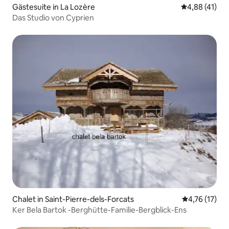
Gästesuite in La Lozère
Durchschnitt
4,88 (41)
Das Studio von Cyprien
Chalet in Saint-Pierre-dels-Forcats
Durchschnitt
4,76 (17)
Ker Bela Bartok -Berghütte-Familie-Bergblick-Ens