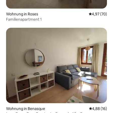
Wohnung in Roses
Durchschnittl
4,97 (70)
Familienapartment 1
Wohnung in Benasque
Durchschnitt
4,88 (16)