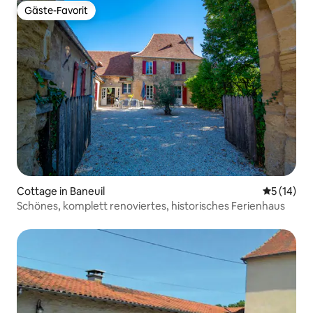
Gäste-Favorit
Gäste-Favorit
Cottage in Baneuil
Durchschn
5 (14)
Schönes, komplett renoviertes, historisches Ferienhaus