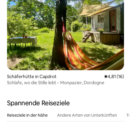
Schäferhütte in Capdrot
Durchschnitt
4,81 (16)
Schlafe, wo die Stille lebt – Monpazier, Dordogne
Spannende Reiseziele
Reiseziele in der Nähe
Andere Arten von Unterkünften
To