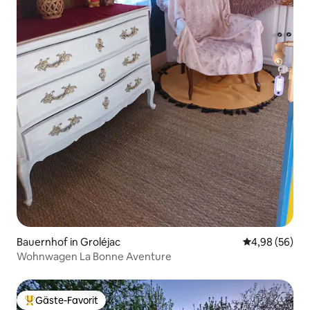
Bauernhof in Groléjac
Durchschnittl
4,98 (56)
Wohnwagen La Bonne Aventure
Gäste-Favorit
Beliebter Gäste-Favorit.