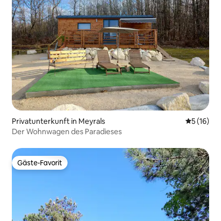
Privatunterkunft in Meyrals
Durchschn
5 (16)
Der Wohnwagen des Paradieses
Gäste-Favorit
Gäste-Favorit