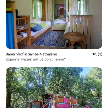
Bauernhof in Sainte-Nathalène
Durchsch
5 (3)
Zigeunerwagen auf „le bon chemin“