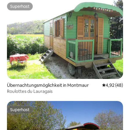
Superhost
Superhost
Übernachtungsmöglichkeit in Montmaur
Durchschnittl
4,92 (48)
Roulottes du Lauragais
Superhost
Superhost