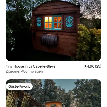
Tiny House in La Capelle-Bleys
Durchschnittl
4,96 (25)
Zigeuner-Wohnwagen
Gäste-Favorit
Gäste-Favorit