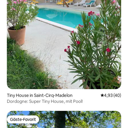
Tiny House in Saint-Cirq-Madelon
Durchschnittl
4,93 (40)
Dordogne: Super Tiny House, mit Pool!
Gäste-Favorit
Gäste-Favorit