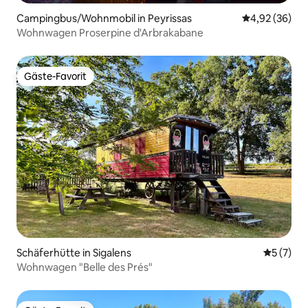
Campingbus/Wohnmobil in Peyrissas
Durchschnittl
4,92 (36)
Wohnwagen Proserpine d'Arbrakabane
Gäste-Favorit
Gäste-Favorit
Schäferhütte in Sigalens
Durchsch
5 (7)
Wohnwagen "Belle des Prés"