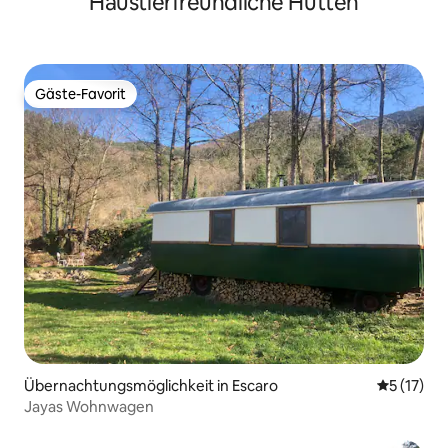
Haustierfreundliche Hütten
Gäste-Favorit
Gäste-Favorit
Übernachtungsmöglichkeit in Escaro
Durchschn
5 (17)
Jayas Wohnwagen