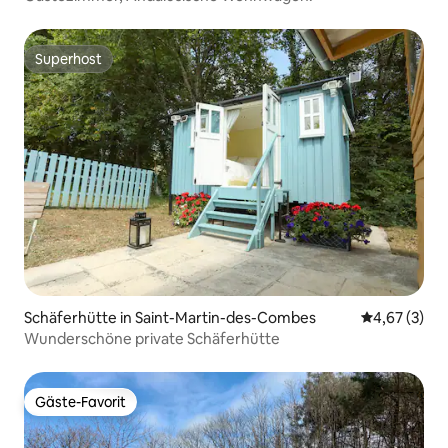
Superhost
Superhost
Schäferhütte in Saint-Martin-des-Combes
Durchschnit
4,67 (3)
Wunderschöne private Schäferhütte
Gäste-Favorit
Gäste-Favorit