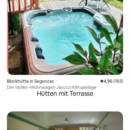
Blockhütte in Segonzac
Durchschnittli
4,96 (103)
Der Idyllen-Wohnwagen Jacuzzi Klimaanlage
Hütten mit Terrasse