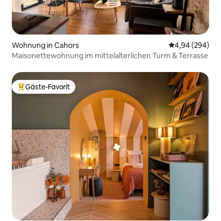
Wohnung in Cahors
Durchschnittli
4,94 (294)
Maisonettewohnung im mittelalterlichen Turm & Terrasse
Gäste-Favorit
Beliebter Gäste-Favorit.