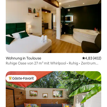
Wohnung in Toulouse
Durchschnittli
4,83 (402)
Ruhige Oase von 27 m² mit Whirlpool • Ruhig • Zentrum
von Toulouse
Gäste-Favorit
Beliebter Gäste-Favorit.