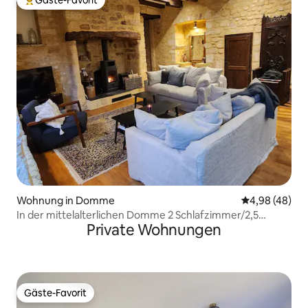
Gäste-Favorit
Beliebter Gäste-Favorit.
Wohnung in Domme
Durchschnittl
4,98 (48)
In der mittelalterlichen Domme 2 Schlafzimmer/2,5
Private Wohnungen
Bäder/Parkplatz
Gäste-Favorit
Gäste-Favorit