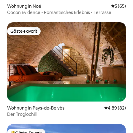
Wohnung in Noé
Durchschni
5 (65)
Cocon Evidence • Romantisches Erlebnis • Terrasse
Gäste-Favorit
Gäste-Favorit
Wohnung in Pays-de-Belvès
Durchschnittl
4,89 (82)
Der Troglochill
Gäste-Favorit