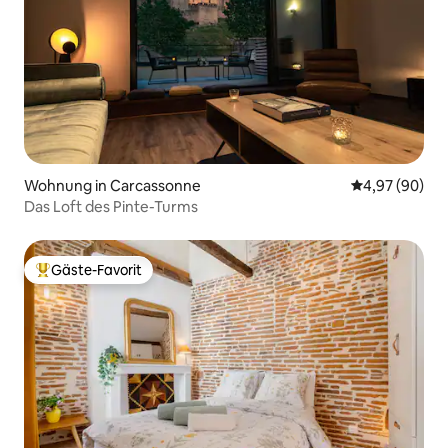
Wohnung in Carcassonne
Durchschnittl
4,97 (90)
Das Loft des Pinte-Turms
Gäste-Favorit
Beliebter Gäste-Favorit.