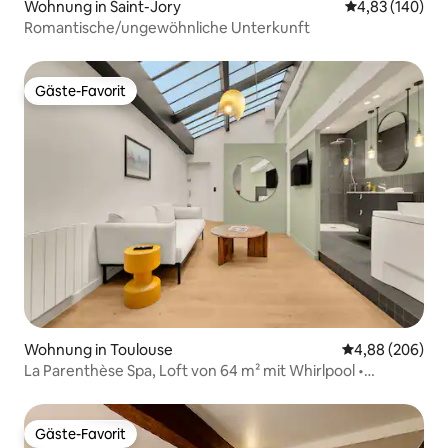
Wohnung in Saint-Jory
Durchschnittli
4,83 (140)
Romantische/ungewöhnliche Unterkunft
Gäste-Favorit
Gäste-Favorit
Wohnung in Toulouse
Durchschnittli
4,88 (206)
La Parenthèse Spa, Loft von 64 m² mit Whirlpool •
Zentrum
Gäste-Favorit
Gäste-Favorit