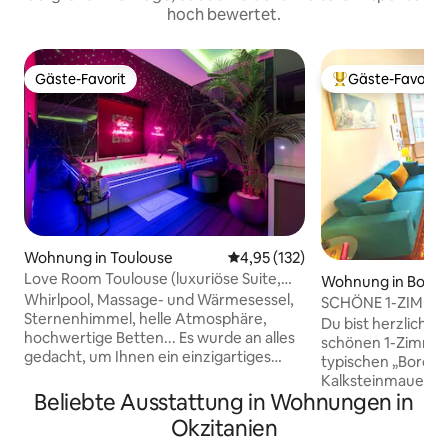
hoch bewertet.
Gäste-Favorit
Gäste-Favorit
Gäste-Favorit
Beliebter Gäste-F
Wohnung in Toulouse
Durchschnittliche Bewertung: 4
4,95 (132)
Love Room Toulouse (luxuriöse Suite,
Wohnung in Bord
privater Spa)
Whirlpool, Massage- und Wärmesessel,
SCHÖNE 1-ZIMM
Sternenhimmel, helle Atmosphäre,
HERZEN DER ALT
Du bist herzlich 
hochwertige Betten... Es wurde an alles
schönen 1-Zimme
gedacht, um Ihnen ein einzigartiges
typischen „Bordeau
Erlebnis zu bieten, mit garantierter
Kalksteinmauer u
Entspannung! Auf Anfrage stehen
Beliebte Ausstattung in Wohnungen in
extravaganten Marmor
zusätzliche Optionen zur Verfügung, um
voller Charakter, 
Okzitanien
Ihren Aufenthalt noch angenehmer zu
komfortabel und he