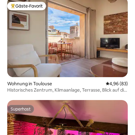
Gäste-Favorit
Beliebter Gäste-Favorit.
Wohnung in Toulouse
Durchschnittl
4,96 (83)
Historisches Zentrum, Klimaanlage, Terrasse, Blick auf die
Dächer
Superhost
Superhost