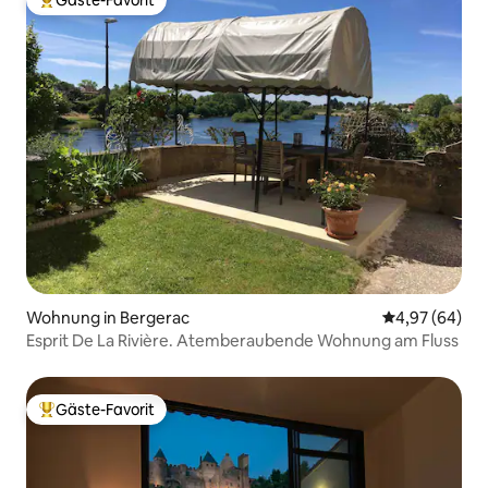
Beliebter Gäste-Favorit.
Wohnung in Bergerac
Durchschnittl
4,97 (64)
Esprit De La Rivière. Atemberaubende Wohnung am Fluss
Gäste-Favorit
Beliebter Gäste-Favorit.