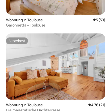
Wohnung in Toulouse
Durchschn
5 (53)
Garonnetta – Toulouse
Superhost
Superhost
Wohnung in Toulouse
Durchschnitt
4,76 (21)
Die majestätische Dachterrasse