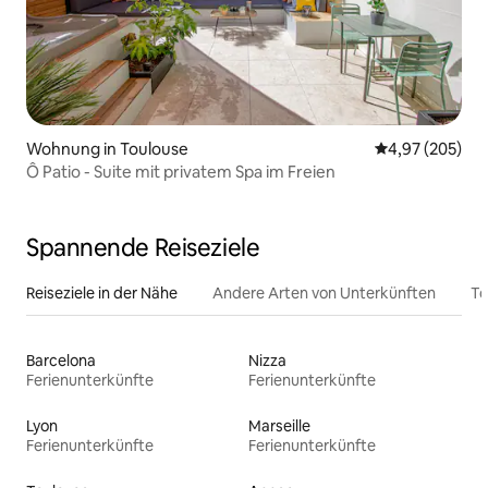
Wohnung in Toulouse
Durchschnittli
4,97 (205)
Ô Patio - Suite mit privatem Spa im Freien
Spannende Reiseziele
Reiseziele in der Nähe
Andere Arten von Unterkünften
To
Barcelona
Nizza
Ferienunterkünfte
Ferienunterkünfte
Lyon
Marseille
Ferienunterkünfte
Ferienunterkünfte