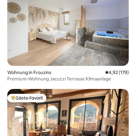
Wohnung in Frouzins
Durchschnittl
4,92 (179)
Premium-Wohnung Jacuzzi Terrasse Klimaanlage
Gäste-Favorit
Beliebter Gäste-Favorit.