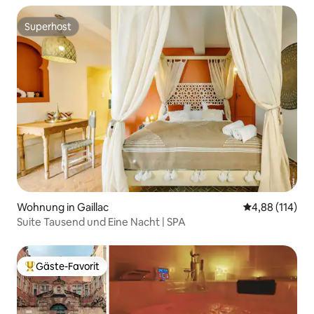
Superhost
Superhost
Wohnung in Gaillac
Durchschnittl
4,88 (114)
Suite Tausend und Eine Nacht | SPA
Gäste-Favorit
Beliebter Gäste-Favorit.