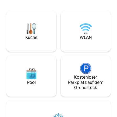
gestalten. Die Wohnung befindet sich im
Lage im charmante
Viertel Busca, nur einen Katzensprung
Stadtzentrums. Al
von der Pont des Demoiselles entfernt,
Stadtzentrum sin
5 Minuten vom Stadtzentrum, 3 Minuten
erreichbar. Die Wohnung befindet sich
vom Jardin des Plantes, 6 Minuten vom
im 1. Stock (ohne 
Stadium de Toulouse und 10 Minuten
Gebäudes aus dem 
vom Casino Barrière entfernt.
gibt einen ÖFFE
(NICHT KOSTENLO
Küche
WLAN
Julian“ 20 m vom 
Kostenloser
Pool
Parkplatz auf dem
Grundstück