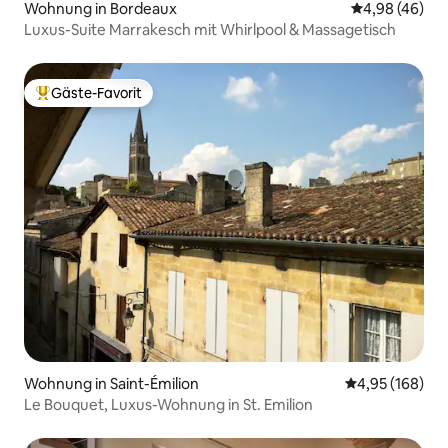
Wohnung in Bordeaux
Durchschnittl
4,98 (46)
Luxus-Suite Marrakesch mit Whirlpool & Massagetisch
Gäste-Favorit
Beliebter Gäste-Favorit.
Wohnung in Saint-Émilion
Durchschnittli
4,95 (168)
Le Bouquet, Luxus-Wohnung in St. Emilion