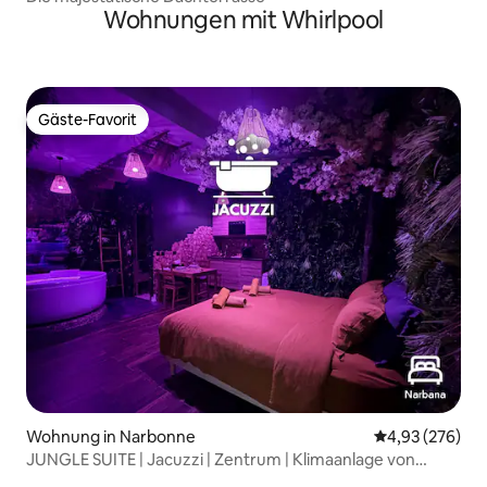
Wohnungen mit Whirlpool
Gäste-Favorit
Gäste-Favorit
Wohnung in Narbonne
Durchschnittli
4,93 (276)
JUNGLE SUITE | Jacuzzi | Zentrum | Klimaanlage von
Narbana