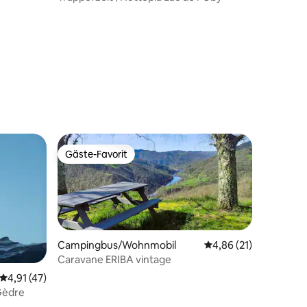
59 Bewertungen
Gäste-Favorit
Gäste-Favorit
Campingbus/Wohnmobil
Durchschnittliche Be
4,86 (21)
54 Bewertungen
Caravane ERIBA vintage
Durchschnittliche Bewertung: 4,91 von 5, 47 Bewertungen
4,91 (47)
Gèdre