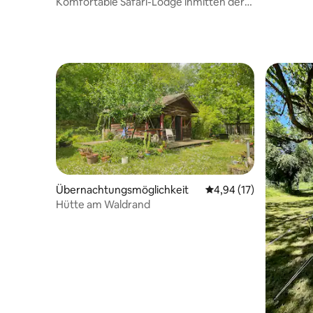
Komfortable Safari-Lodge inmitten der
Natur
Übernachtungsmöglichkeit
Durchschnittliche Bew
4,94 (17)
Hütte am Waldrand