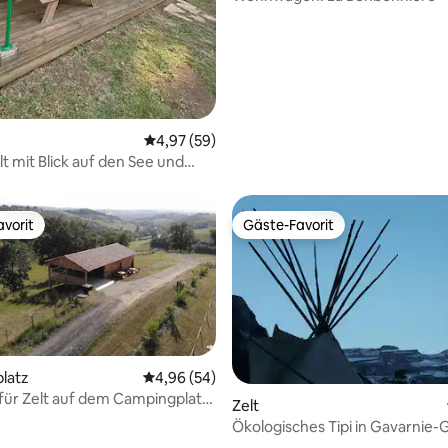
Durchschnittliche Bewertung: 4,97 von 5, 
4,97 (59)
t mit Blick auf den See und
10 Minuten vom Puy entfernt
vorit
Gäste-Favorit
vorit
Gäste-Favorit
latz
Durchschnittliche Bewertung: 4,96 von 5, 
4,96 (54)
z für Zelt auf dem Campingplatz
Zelt
Bauernhof
Ökologisches Tipi in Gavarnie-
 Bewertung: 5 von 5, 3 Bewertungen