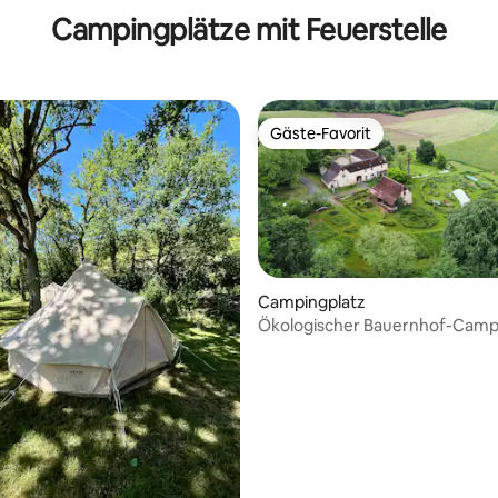
Campingplätze mit Feuerstelle
Gäste-Favorit
Gäste-Favorit
ertung: 4,94 von 5, 17 Bewertungen
Campingplatz
Ökologischer Bauernhof-Camp
in Maison Espalanusse