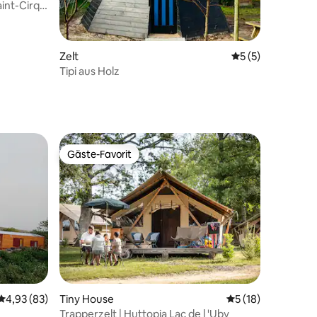
int-Cirq-
Zelt
Durchschnittlich
5 (5)
Tipi aus Holz
Gäste-Favorit
Gäste-Favorit
Durchschnittliche Bewertung: 4,93 von 5, 83 Bewertungen
4,93 (83)
Tiny House
Durchschnittliche
5 (18)
Trapperzelt | Huttopia Lac de l 'Uby