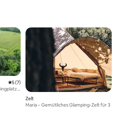
Durchschnittliche Bewertung: 5 von 5, 7 Bewertungen
5 (7)
ingplatz
Zelt
Maria – Gemütliches Glamping-Zelt für 3