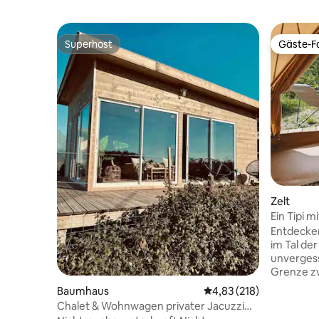
Superhost
Gäste-Fa
Superhost
Gäste-Fa
Zelt
Ein Tipi m
Dordogn
Entdecken
im Tal de
unvergess
Grenze z
Dordogne 
Baumhaus
Durchschnittliche Bewe
4,83 (218)
auf der S
Chalet & Wohnwagen privater Jacuzzi
auf der 