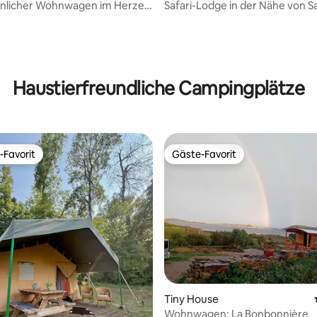
licher Wohnwagen im Herzen
Safari-Lodge in der Nähe von Sa
wertung: 4,88 von 5, 8 Bewertungen
akazucht
Lapopie
Haustierfreundliche Campingplätze
-Favorit
Gäste-Favorit
r Gäste-Favorit.
Gäste-Favorit
 Bewertung: 5 von 5, 17 Bewertungen
Tiny House
Wohnwagen: La Bonbonnière