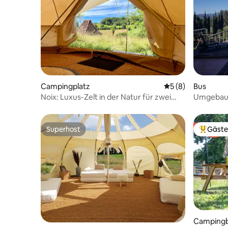
Campingplatz
Durchschnittliche
5 (8)
Bus
Noix: Luxus-Zelt in der Natur für zwei
Umgebaut
(max. 4)
Park mit 
Superhost
Gäste
Superhost
Beliebte
Camping