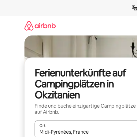
Zu
Inhalten
springen
Ferienunterkünfte auf
Campingplätzen in
Okzitanien
Finde und buche einzigartige Campingplätze
auf Airbnb.
Ort
Wenn Ergebnisse verfügbar sind, navigiere mit d