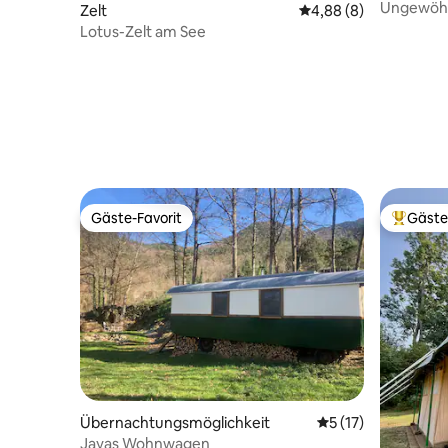
Ungewöhn
Zelt
Durchschnittliche Be
4,88 (8)
einer Alp
Lotus-Zelt am See
Gäste-Favorit
Gäste
Gäste-Favorit
Beliebte
Übernachtungsmöglichkeit
Durchschnittliche
5 (17)
Jayas Wohnwagen