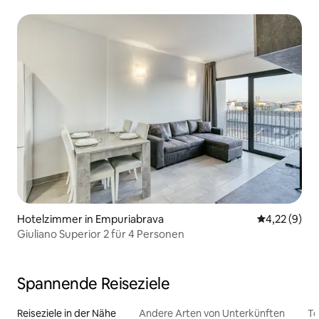
Hotelzimmer in Empuriabrava
Durchschnit
4,22 (9)
Giuliano Superior 2 für 4 Personen
Spannende Reiseziele
Reiseziele in der Nähe
Andere Arten von Unterkünften
To