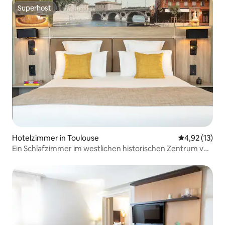
Superhost
Superhost
Hotelzimmer in Toulouse
Durchschnitt
4,92 (13)
Ein Schlafzimmer im westlichen historischen Zentrum von
Toulouse