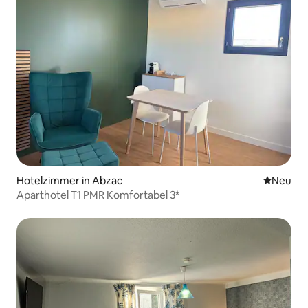
Hotelzimmer in Abzac
Neue Unt
Neu
Aparthotel T1 PMR Komfortabel 3*