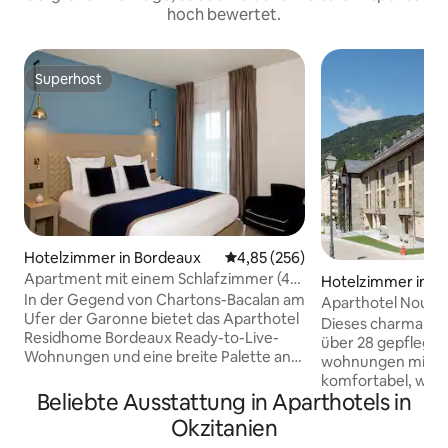
hoch bewertet.
Superhost
Superhost
Hotelzimmer in Bordeaux
Durchschnittliche Bewertung: 4
4,85 (256)
Apartment mit einem Schlafzimmer (4
Hotelzimmer in Vi
Personen) in der Nähe der Garonne
In der Gegend von Chartons-Bacalan am
Aparthotel Nou Vi
Ufer der Garonne bietet das Aparthotel
Dieses charmante 
Residhome Bordeaux Ready-to-Live-
über 28 gepflegte
Wohnungen und eine breite Palette an
wohnungen mit Ho
maßgeschneiderten Dienstleistungen
komfortabel, warm
und Annehmlichkeiten. Die Wohnung
Beliebte Ausstattung in Aparthotels in
ausgestattet. Sehenswürdigkeiten: Valle
bietet Platz für bis zu 4 Personen und
Arán, Stadtzentru
Okzitanien
verfügt über ein Schlafzimmer, eine
Baqueira Beret Ski