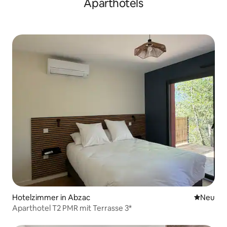
Aparthotels
Hotelzimmer in Abzac
Neue Unt
Neu
Aparthotel T2 PMR mit Terrasse 3*