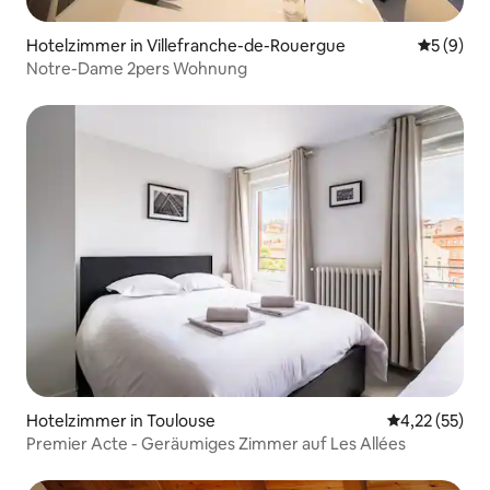
Hotelzimmer in Villefranche-de-Rouergue
Durchschn
5 (9)
Notre-Dame 2pers Wohnung
Hotelzimmer in Toulouse
Durchschnitt
4,22 (55)
Premier Acte - Geräumiges Zimmer auf Les Allées