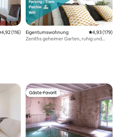
urchschnittliche Bewertung: 4,92 von 5, 116 Bewertungen
4,92 (116)
Eigentumswohnung
Durchschnittliche Bew
4,93 (179)
Zeniths geheimer Garten, ruhig und
14 Bewertungen
gemütlich, Parkplatz, Straßenbahn
Gäste-Favorit
Gäste-Favorit