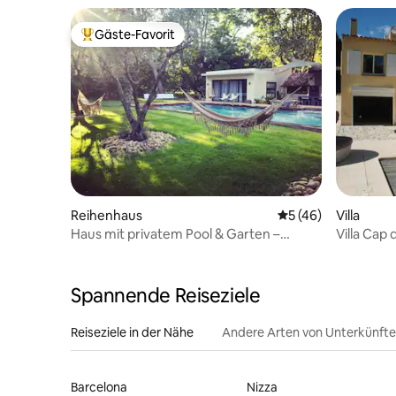
Gäste-Favorit
Beliebter Gäste-Favorit.
Reihenhaus
Durchschnittliche 
5 (46)
Villa
Haus mit privatem Pool & Garten –
Villa Cap 
Montpellier
Spannende Reiseziele
Reiseziele in der Nähe
Andere Arten von Unterkünft
Barcelona
Nizza