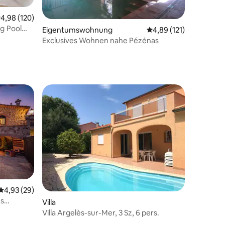
urchschnittliche Bewertung: 4,98 von 5, 120 Bewertungen
4,98 (120)
41 Bewertungen
ol
Eigentumswohnung
Durchschnittliche Bew
4,89 (121)
Exclusives Wohnen nahe Pézénas
Durchschnittliche Bewertung: 4,93 von 5, 29 Bewertungen
4,93 (29)
es
Villa
Villa Argelès-sur-Mer, 3 Sz, 6 pers.