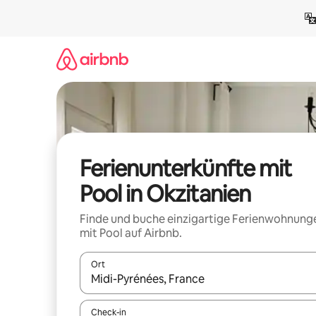
Zu
Inhalten
springen
Ferienunterkünfte mit
Pool in Okzitanien
Finde und buche einzigartige Ferienwohnung
mit Pool auf Airbnb.
Ort
Wenn Ergebnisse verfügbar sind, navigiere mit d
Check-in