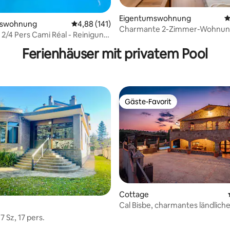
Eigentumswohnung
D
mswohnung
Durchschnittliche Bewertung: 4,88 von 5, 1
4,88 (141)
Charmante 2-Zimmer-Wohnung Po
ewertung: 5 von 5, 125 Bewertungen
/4 Pers Cami Réal - Reinigung
Golf de Seilh Privatparkplatz
äsche inklusive
Ferienhäuser mit privatem Pool
Gäste-Favorit
Gäste-Favorit
Cottage
ertung: 4,79 von 5, 117 Bewertungen
Cal Bisbe, charmantes ländlich
Ferienhaus
 7 Sz, 17 pers.