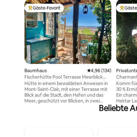
Gäste-Favorit
Gäste
Beliebter Gäste-Favorit.
Beliebte
Baumhaus
Durchschnittliche Bewe
4,96 (134)
Privatunt
Fischerhütte Pool Terrasse Meerblick
Charmante
Stadt
gemeinsa
Hütte in einem bewaldeten Anwesen in
Komm für
Mont-Saint-Clair, mit einer Terrasse mit
30 % Ermä
Blick auf die Stadt, den Hafen und das
Ein charm
Meer, geschützt vor Blicken, in zwei
Hektar La
Beliebte A
privaten Bereichen, die durch eine
mit außer
Außentreppe miteinander verbunden
Jahreszei
sind. Geschlossene untere Etage: 12 m²
im Frühli
großes Zimmer mit 160-cm-Bett, WC
im Somme
Obere Etage: Badezimmer mit Dusche,
Infinity-
6 m² große Outdoorküche, die zu einer
gebratene