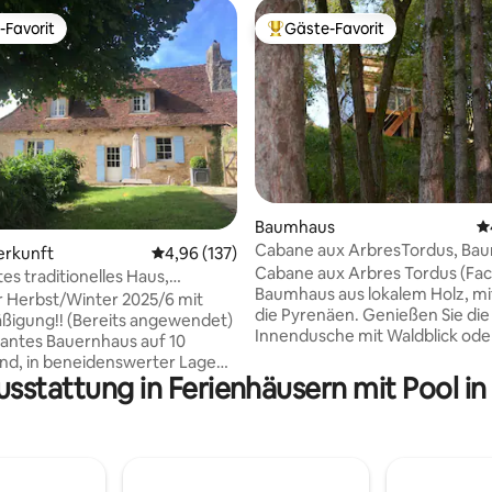
-Favorit
Gäste-Favorit
r Gäste-Favorit.
Beliebter Gäste-Favorit.
Baumhaus
D
Cabane aux ArbresTordus, Ba
rtung: 4,96 von 5, 134 Bewertungen
erkunft
Durchschnittliche Bewertung: 4,96 von 5, 1
4,96 (137)
mit Blick auf die Pyrenäen
Cabane aux Arbres Tordus (Fa
s traditionelles Haus,
Baumhaus aus lokalem Holz, mit
mer Luxuspool
 Herbst/Winter 2025/6 mit
die Pyrenäen. Genießen Sie die
ßigung!! (Bereits angewendet)
Innendusche mit Waldblick ode
antes Bauernhaus auf 10
natürliche Außendusche Häng
nd, in beneidenswerter Lage
Trampolin, Großes Bett 160 x 2
usstattung in Ferienhäusern mit Pool in
gewöhnlichem Blick. Zu jeder
Bettwäsche aus Leinen, mit Bli
t genossen zu werden. Suche
Pic du Midi d'Ossau. Die überd
ng nach Orchideen; faulenzen
Terrasse beherbergt eine Küch
r am (Gemeinschafts-)
eine Hängematte zum Entspan
Pool; genieße im Herbst
an Regentagen. Möbel aus Kirs
s Fleisch und Kastanien im