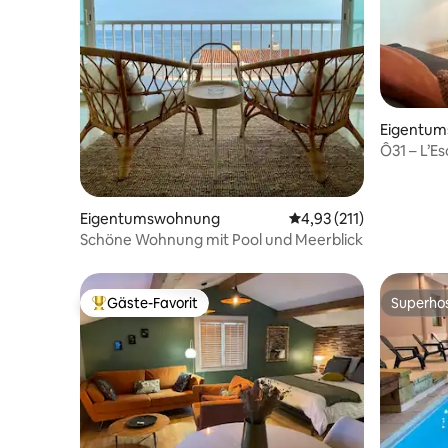
Eigentu
Ô31 – L’E
Parkplatz
Eigentumswohnung
Durchschnittliche Bew
4,93 (211)
Schöne Wohnung mit Pool und Meerblick
Gäste-Favorit
Superho
Beliebter Gäste-Favorit.
Superho