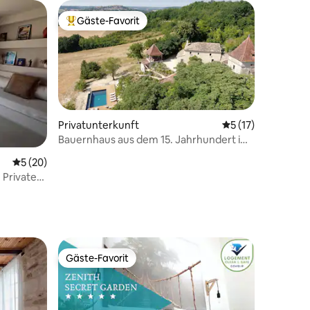
Gäste-Favorit
Beliebter Gäste-Favorit.
Privatunterkunft
Durchschnittliche
5 (17)
 4 Bewertungen
Bauernhaus aus dem 15. Jahrhundert im
Quercy
Durchschnittliche Bewertung: 5 von 5, 20 Bewertungen
5 (20)
 Privater
Gäste-Favorit
Gäste-Favorit