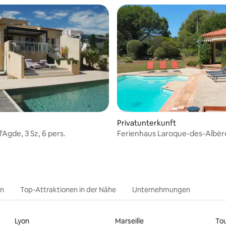
Bewertung: 5 von 5, 46 Bewertungen
Privatunterkunft
d'Agde, 3 Sz, 6 pers.
Ferienhaus Laroque-des-Albère
10 pers.
en
Top-Attraktionen in der Nähe
Unternehmungen
Lyon
Marseille
To