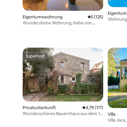
Eigentu
Eigentumswohnung
Durchschnittliche B
5 (125)
Wohnung 2
Wundershöne Wohnung, Nahe von
und Bettw
Toulouse
Superhost
Superhost
Privatunterkunft
Durchschnittliche Bew
4,79 (117)
Wunderschönes Bauernhaus aus dem 17.
Villa
Jahrhundert mit Garten und Pool,
Villa Jaca,
kürzlich restauriert.