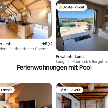
st
Gäste-Favorit
st
Beliebter Gäste-Favorit.
erkunft
Durchschnittliche Bewertung: 5 von 5,
5 (4)
dere - authentischer Charme
ertung: 4,97 von 5, 63 Bewertungen
Privatunterkunft
Lodge 1 - Meerblick & Bergblick.
Ferienwohnungen mit Pool
Pool
-Favorit
Gäste-Favorit
r Gäste-Favorit.
Gäste-Favorit