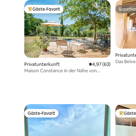
Gäste-Favorit
Superho
Beliebter Gäste-Favorit.
Superho
Privatunt
Das Belve
Privatunterkunft
Durchschnittliche Bew
4,97 (63)
Maison Constance in der Nähe von
Château Marqueyssac
Gäste-Favorit
Gäste
Gäste-Favorit
Beliebte