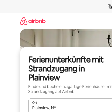
Zu
Inhalten
springen
Ferienunterkünfte mit
Strandzugang in
Plainview
Finde und buche einzigartige Ferienhäuser mi
Strandzugang auf Airbnb.
Ort
Wenn Ergebnisse verfügbar sind, navigiere mit d