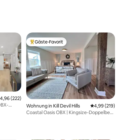
12 Bewertungen
Gäste-Favorit
Beliebter Gäste-Favorit.
urchschnittliche Bewertung: 4,96 von 5, 222 Bewertungen
4,96 (222)
OBX-
69 Bewertungen
Wohnung in Kill Devil Hills
Durchschnittliche Bew
4,99 (219)
Coastal Oasis OBX | Kingsize-Doppelbett,
Terrasse, in der Nähe des Strands