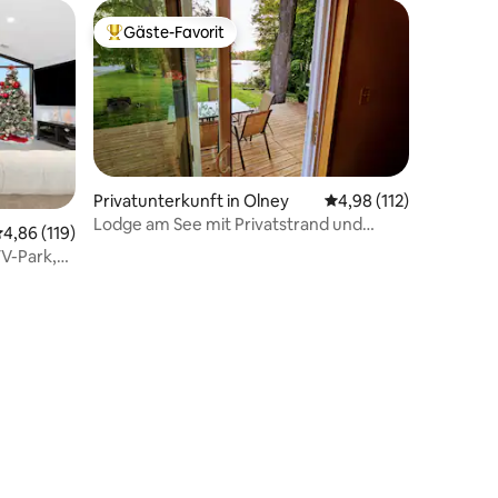
Gäste-Favorit
Beliebter Gäste-Favorit.
Privatunterkunft in Olney
Durchschnittliche Bew
4,98 (112)
Lodge am See mit Privatstrand und
urchschnittliche Bewertung: 4,86 von 5, 119 Bewertungen
4,86 (119)
Anlegesteg
TV-Park,
29 Bewertungen