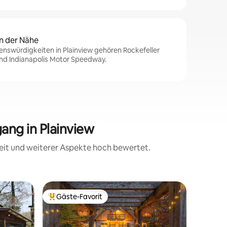
n der Nähe
enswürdigkeiten in Plainview gehören Rockefeller
nd Indianapolis Motor Speedway.
ang in Plainview
eit und weiterer Aspekte hoch bewertet.
Blockhütt
Gäste-Favorit
Gäste
Beliebter Gäste-Favorit.
Beliebte
Romantis
Kurzurla
Willkomme
Luxushütt