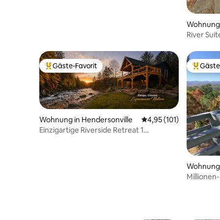
Wohnung 
River Suit
Gäste-Favorit
Gäste
Beliebter Gäste-Favorit.
Beliebte
Wohnung in Hendersonville
Durchschnittliche Bew
4,95 (101)
Einzigartige Riverside Retreat 1
Schlafzimmer King Suite
Wohnung i
Millionen
mit Kings