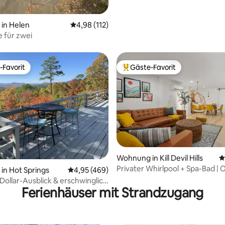
in Helen
Durchschnittliche Bewertung: 4,98 von 5, 1
4,98 (112)
e für zwei
-Favorit
Gäste-Favorit
r Gäste-Favorit.
Beliebter Gäste-Favorit.
ertung: 4,95 von 5, 101 Bewertungen
Wohnung in Kill Devil Hills
D
Privater Whirlpool + Spa-Bad | 
n Hot Springs
Durchschnittliche Bewertung: 4,95 von 5, 4
4,95 (469)
Rückzugsort für Paare
-Dollar-Ausblick & erschwinglich
Ferienhäuser mit Strandzugang
ize-Bett, WLAN