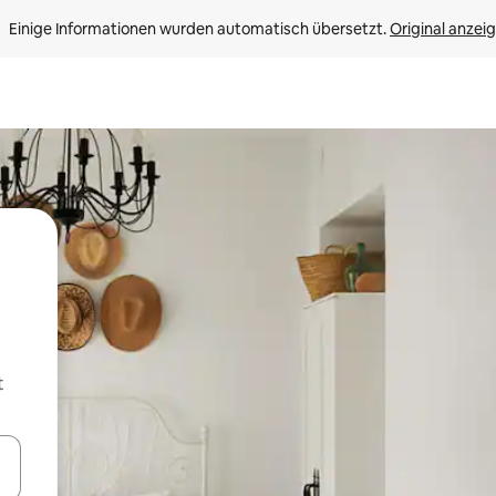
Einige Informationen wurden automatisch übersetzt. 
Original anzei
t
en Pfeiltasten nach oben und unten oder erkunde die Ergebnisse durc