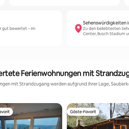
Sehenswürdigkeiten i
r gut bewertet – im
Zu den beliebtesten Seh
Center, Busch Stadium u
ertete Ferienwohnungen mit Strandzug
nungen mit Strandzugang werden aufgrund ihrer Lage, Sauberk
vorit
Gäste-Favorit
vorit
Gäste-Favorit