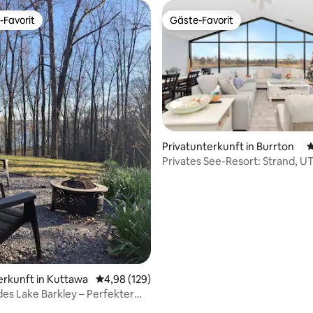
-Favorit
Gäste-Favorit
r Gäste-Favorit.
Gäste-Favorit
Privatunterkunft in Burrton
D
Privates See-Resort: Strand, U
rtung: 4,98 von 5, 255 Bewertungen
Billardtisch
erkunft in Kuttawa
Durchschnittliche Bewertung: 4,98 von 5, 1
4,98 (129)
es Lake Barkley – Perfekter
sflug