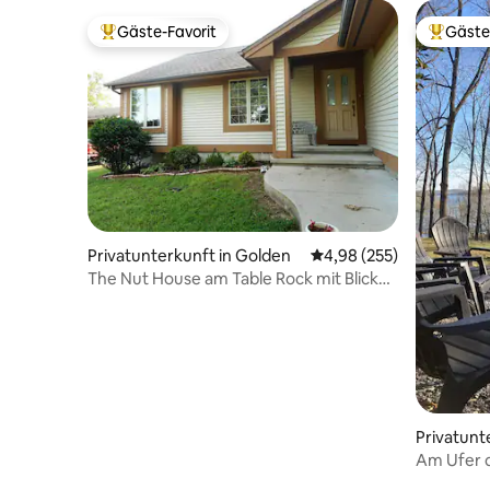
Gäste-Favorit
Gäste
Beliebter Gäste-Favorit.
Beliebte
Privatunterkunft in Golden
Durchschnittliche Bewe
4,98 (255)
The Nut House am Table Rock mit Blick
auf den smaragdgrünen Strand und den
See
Privatunt
Am Ufer d
Herbstau