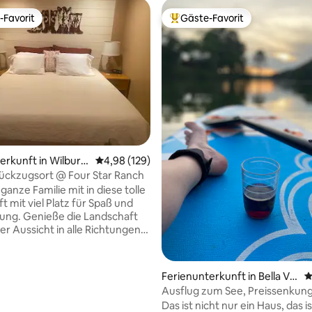
-Favorit
Gäste-Favorit
r Gäste-Favorit.
Beliebter Gäste-Favorit.
rtung: 4,96 von 5, 271 Bewertungen
erkunft in Wilburt
Durchschnittliche Bewertung: 4,98 von 5, 1
4,98 (129)
ückzugsort @ Four Star Ranch
anze Familie mit in diese tolle
t mit viel Platz für Spaß und
ung. Genieße die Landschaft
er Aussicht in alle Richtungen.
 an der Stadt, um einen
 Zugang zu Restaurants,
öglichkeiten und dem College
Ferienunterkunft in Bella Vis
D
en. Genieße einen kostenlosen
ta
Ausflug zum See, Preissenkung
 der Vintage Rose Boutique in
August
Das ist nicht nur ein Haus, das is
 Main Street, erwähne einfach,