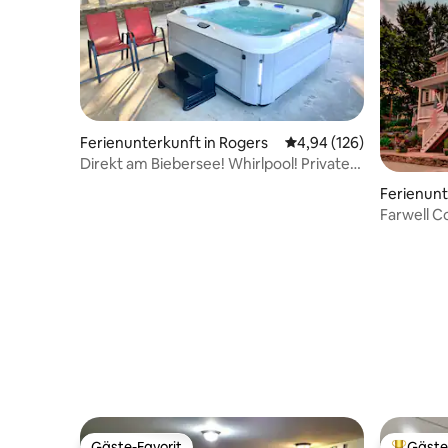
Ferienunterkunft in Rogers
Durchschnittliche Bewe
4,94 (126)
Direkt am Biebersee! Whirlpool! Private,
abgeschlossene Oase!
Ferienunte
o
Farwell C
historisc
Gäste-Favorit
Gäste