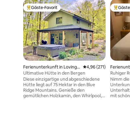
Gäste-Favorit
Gäste
Beliebter Gäste-Favorit.
Beliebte
Ferienunterkunft in Lovingst
Durchschnittliche Bewe
4,96 (271)
Ferienunt
on
on
Ultimative Hütte in den Bergen
Ruhiger R
Diese einzigartige und abgeschiedene
Nimm die g
Hütte liegt auf 75 Hektar in den Blue
Unterkunf
Ridge Mountains. Genieße den
Unterhalt
gemütlichen Holzkamin, den Whirlpool,
mit schön
den Holzkohlegrill und das schnelle,
Nah genug
zuverlässige Glasfaser-Internet, wenn
einfachen
du während deiner Abwesenheit etwas
Einkaufsm
arbeiten musst. Sie verfügt über eine
zu erhalt
Waschmaschine und einen Trockner,
Kaffee in
eine voll ausgestattete Küche und ist
der 126 E