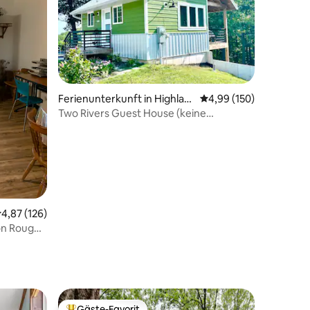
Ferienunterkunft in Highlan
Durchschnittliche Bew
4,99 (150)
dville
Two Rivers Guest House (keine
Reinigungsgebühr)
03 Bewertungen
urchschnittliche Bewertung: 4,87 von 5, 126 Bewertungen
4,87 (126)
von Rough
Gäste-Favorit