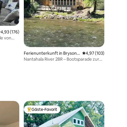
urchschnittliche Bewertung: 4,93 von 5, 176 Bewertungen
4,93 (176)
le von
Ferienunterkunft in Bryson
Durchschnittliche Bew
4,97 (103)
City
Nantahala River 2BR – Bootsparade zur
Bärenhöhle
40 Bewertungen
Gäste-Favorit
Beliebter Gäste-Favorit.