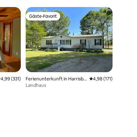
Bett | 3 MI TIEC
Gäste-Favorit
Gäste-Favorit
urchschnittliche Bewertung: 4,99 von 5, 331 Bewertungen
4,99 (331)
Ferienunterkunft in Harrisbu
Durchschnittliche Bew
4,98 (171)
rg
Landhaus