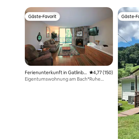
Gäste-Favorit
Gäste-Fa
Gäste-Favorit
Gäste-Fa
Ferienunterkunft in Gatlinbu
Durchschnittliche Bew
4,77 (150)
rg
Eigentumswohnung am Bach*Ruhe
Aussicht+Geräusche*