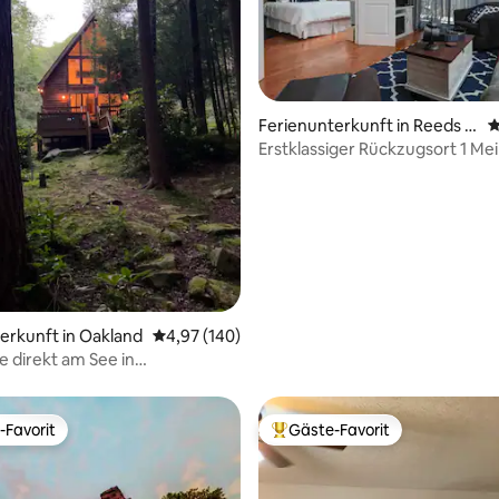
Ferienunterkunft in Reeds S
D
pring
Erstklassiger Rückzugsort 1 Mei
Silver Dollar City!
rtung: 4,94 von 5, 160 Bewertungen
erkunft in Oakland
Durchschnittliche Bewertung: 4,97 von 5, 1
4,97 (140)
e direkt am See in
ubender Märchenlandschaft
-Favorit
Gäste-Favorit
r Gäste-Favorit.
Beliebter Gäste-Favorit.