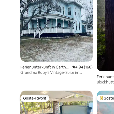
Ferienunterkunft in Carthag
Durchschnittliche Bewe
4,94 (160)
e
Grandma Ruby's Vintage-Suite im
Ferienunt
viktorianischen Stil im Erdgeschoss
Blockhütt
atembera
Gäste-Favorit
Gäste
Gäste-Favorit
Beliebte