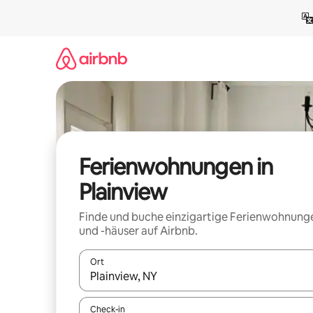
Zu
Inhalten
springen
Ferienwohnungen in
Plainview
Finde und buche einzigartige Ferienwohnung
und -häuser auf Airbnb.
Ort
Wenn Ergebnisse verfügbar sind, navigiere mit d
Check-in