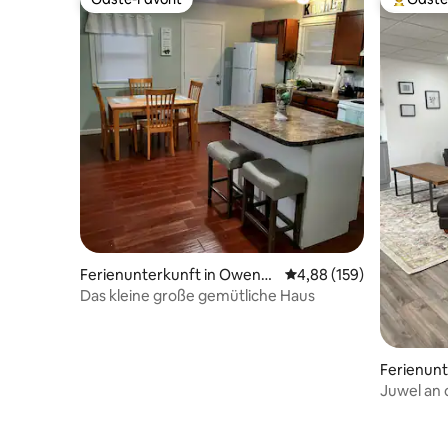
Gäste-Favorit
Beliebte
Ferienunterkunft in Owensb
Durchschnittliche Bewe
4,88 (159)
oro
Das kleine große gemütliche Haus
Ferienunt
Juwel an 
Gehminut
entfernt