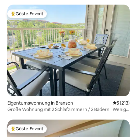
Gäste-Favorit
Beliebter Gäste-Favorit.
Eigentumswohnung in Branson
Durchschni
5 (213)
Große Wohnung mit 2 Schlafzimmern / 2 Bädern | Wenige
Minuten zum Strip | 2 Pools
Gäste-Favorit
Beliebter Gäste-Favorit.