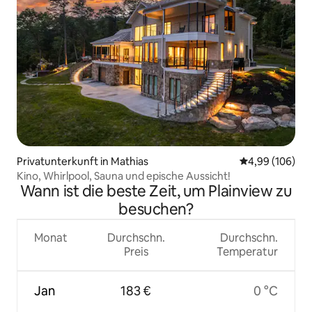
Privatunterkunft in Mathias
Durchschnittli
4,99 (106)
Kino, Whirlpool, Sauna und epische Aussicht!
Wann ist die beste Zeit, um Plainview zu
besuchen?
Monat
Durchschn.
Durchschn.
Preis
Temperatur
Jan
183 €
0 °C