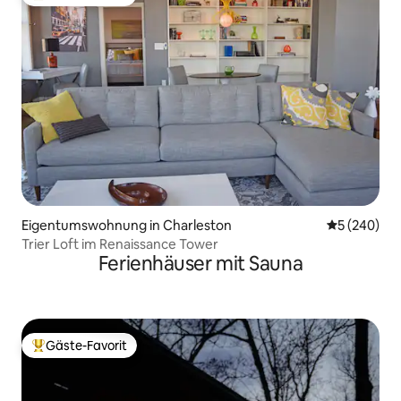
Beliebter Gäste-Favorit.
Eigentumswohnung in Charleston
Durchschnit
5 (240)
Trier Loft im Renaissance Tower
Ferienhäuser mit Sauna
Gäste-Favorit
Beliebter Gäste-Favorit.