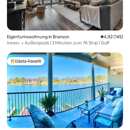
Eigentumswohnung in Branson
Durchschnittl
4,92 (145)
Innen- + Außenpools | 3 Minuten zum 76 Strip | Golf
Gäste-Favorit
Beliebter Gäste-Favorit.