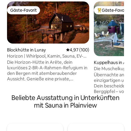
Gäste-Favorit
Gäste-Favorit
Gäste-Favorit
Beliebter Gäste-F
Blockhütte in Luray
Durchschnittliche Bewertung: 4
4,97 (100)
Horizon | Whirlpool, Kamin, Sauna, EV-
Steckdose
Die Horizon-Hütte in Arête, dein
Kuppelhaus in Al
luxuriöses 2-BR-A-Rahmen-Refugium in
Die Muschelkuppe
den Bergen mit atemberaubender
~Sauna~Aussicht~
Übernachte an ein
Aussicht. Genieße eine private,
einzigartigen und
zweistöckige Terrasse mit Whirlpool,
Dein bescheidener
Kaltwasser-Tauchbecken und Zedern-
Berggipfel – vollst
Dampfsauna für ultimative
Beliebte Ausstattung in Unterkünften
von Freunden und 
Entspannung. Im Inneren bietet das vom
haben den Shell D
mit Sauna in Plainview
Spa inspirierte Badezimmer beheizte
künstlerischem Lu
Böden und einen Handtuchhalter sowie
zu erholen und di
eine beruhigende Dusche mit fünf
inspirieren. Saun
Massagedüsen. Die Küche ist komplett
Labyrinth. Projekt
ausgestattet und du kannst im Freien
Innenstadt von AV