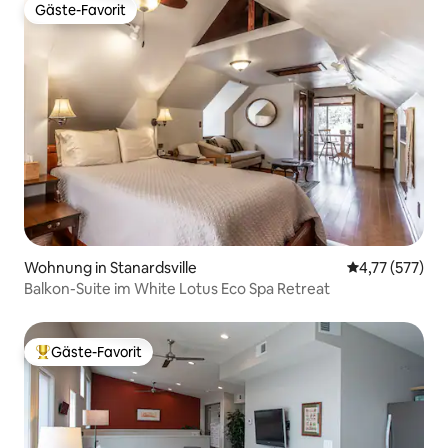
Gäste-Favorit
Gäste-Favorit
Wohnung in Stanardsville
Durchschnittl
4,77 (577)
Balkon-Suite im White Lotus Eco Spa Retreat
Gäste-Favorit
Beliebter Gäste-Favorit.