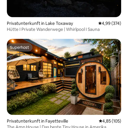
Privatunterkunft in Lake Toxaway
Durchschnittli
4,99 (374)
Hütte I Private Wanderwege | Whirlpool I Sauna
Superhost
Superhost
Privatunterkunft in Fayetteville
Durchschnittl
4,85 (105)
The Amp House | Das beste Tiny House in Amerika