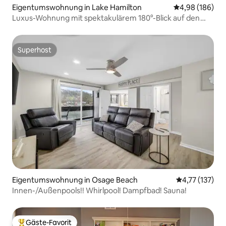
Eigentumswohnung in Lake Hamilton
Durchschnittli
4,98 (186)
Luxus-Wohnung mit spektakulärem 180°-Blick auf den
See!
Superhost
Superhost
Eigentumswohnung in Osage Beach
Durchschnittl
4,77 (137)
Innen-/Außenpools!! Whirlpool! Dampfbad! Sauna!
Gäste-Favorit