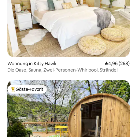
Wohnung in Kitty Hawk
Durchschnittli
4,96 (268)
Die Oase, Sauna, Zwei-Personen-Whirlpool, Strände!
Gäste-Favorit
Beliebter Gäste-Favorit.