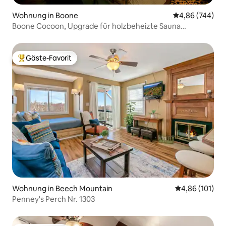
Wohnung in Boone
Durchschnittli
4,86 (744)
Boone Cocoon, Upgrade für holzbeheizte Sauna
verfügbar
Gäste-Favorit
Beliebter Gäste-Favorit.
Wohnung in Beech Mountain
Durchschnittl
4,86 (101)
Penney's Perch Nr. 1303