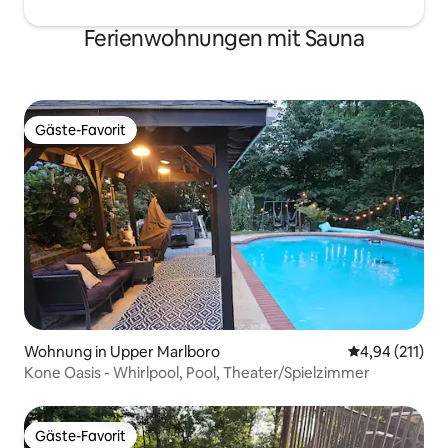
Ferienwohnungen mit Sauna
Gäste-Favorit
Gäste-Favorit
Wohnung in Upper Marlboro
Durchschnittl
4,94 (211)
Kone Oasis - Whirlpool, Pool, Theater/Spielzimmer
Gäste-Favorit
Gäste-Favorit