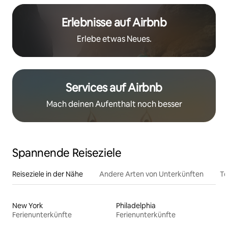
Erlebnisse auf Airbnb
Erlebe etwas Neues.
Services auf Airbnb
Mach deinen Aufenthalt noch besser
Spannende Reiseziele
Reiseziele in der Nähe
Andere Arten von Unterkünften
To
New York
Philadelphia
Ferienunterkünfte
Ferienunterkünfte