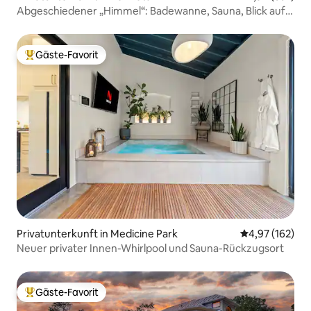
Abgeschiedener „Himmel“: Badewanne, Sauna, Blick auf
den Sonnenuntergang
Gäste-Favorit
Beliebter Gäste-Favorit.
Privatunterkunft in Medicine Park
Durchschnittl
4,97 (162)
Neuer privater Innen-Whirlpool und Sauna-Rückzugsort
Gäste-Favorit
Beliebter Gäste-Favorit.