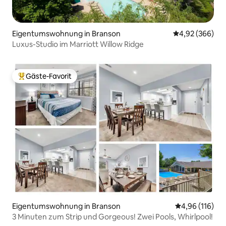
Eigentumswohnung in Branson
Durchschnittli
4,92 (366)
Luxus-Studio im Marriott Willow Ridge
Gäste-Favorit
Beliebter Gäste-Favorit.
Eigentumswohnung in Branson
Durchschnittl
4,96 (116)
3 Minuten zum Strip und Gorgeous! Zwei Pools, Whirlpool!