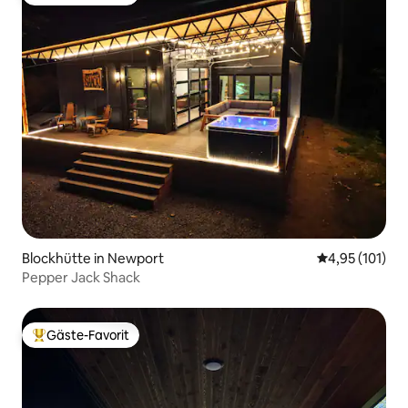
Beliebter Gäste-Favorit.
Blockhütte in Newport
Durchschnittl
4,95 (101)
Pepper Jack Shack
Gäste-Favorit
Beliebter Gäste-Favorit.