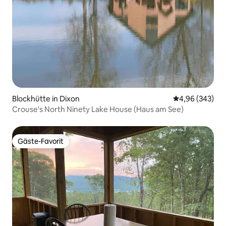
Blockhütte in Dixon
Durchschnittli
4,96 (343)
Crouse's North Ninety Lake House (Haus am See)
Gäste-Favorit
Gäste-Favorit