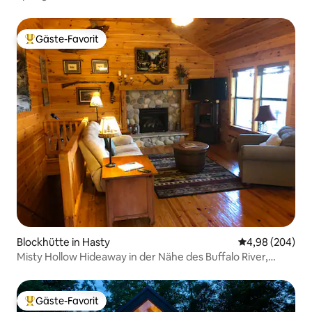
Gäste-Favorit
Beliebter Gäste-Favorit.
Blockhütte in Hasty
Durchschnittli
4,98 (204)
Misty Hollow Hideaway in der Nähe des Buffalo River,
Arkansas
Gäste-Favorit
Beliebter Gäste-Favorit.