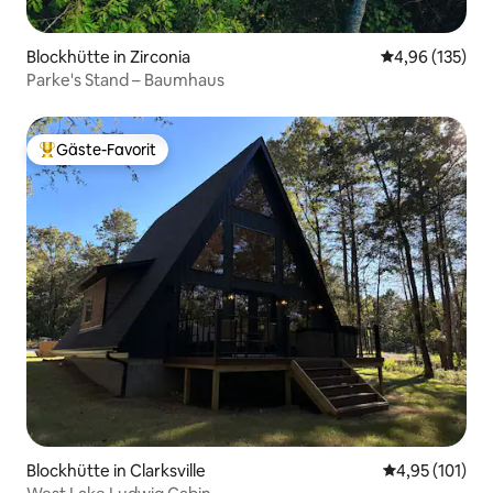
Blockhütte in Zirconia
Durchschnittl
4,96 (135)
Parke's Stand – Baumhaus
Gäste-Favorit
Beliebter Gäste-Favorit.
Blockhütte in Clarksville
Durchschnittl
4,95 (101)