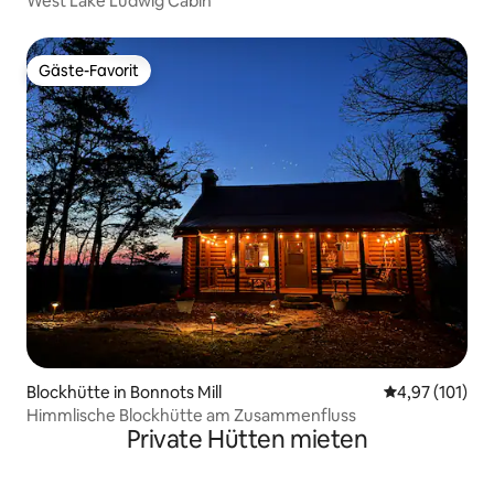
West Lake Ludwig Cabin
Gäste-Favorit
Gäste-Favorit
Blockhütte in Bonnots Mill
Durchschnittl
4,97 (101)
Himmlische Blockhütte am Zusammenfluss
Private Hütten mieten