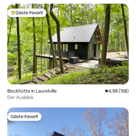
Gäste-Favorit
Beliebter Gäste-Favorit.
Blockhütte in Laurelville
Durchschnittli
4,98 (158)
Der Ausblick
Gäste-Favorit
Gäste-Favorit