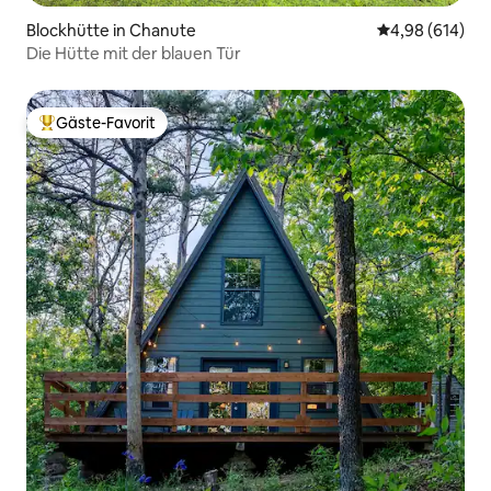
Blockhütte in Chanute
Durchschnittli
4,98 (614)
Die Hütte mit der blauen Tür
Gäste-Favorit
Beliebter Gäste-Favorit.