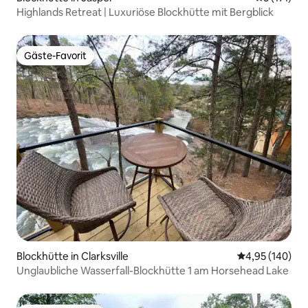
Highlands Retreat | Luxuriöse Blockhütte mit Bergblick
Gäste-Favorit
Gäste-Favorit
Blockhütte in Clarksville
Durchschnittli
4,95 (140)
Unglaubliche Wasserfall-Blockhütte 1 am Horsehead Lake