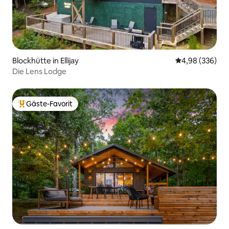
Blockhütte in Ellijay
Durchschnittli
4,98 (336)
Die Lens Lodge
Gäste-Favorit
Beliebter Gäste-Favorit.