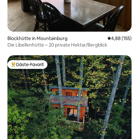
Blockhütte in Mountainburg
Durchschnittl
4,88 (155)
Die Libellenhütte ~ 20 private Hektar/Bergblick
Gäste-Favorit
Beliebter Gäste-Favorit.