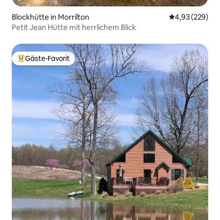
Blockhütte in Morrilton
Durchschnittli
4,93 (229)
Petit Jean Hütte mit herrlichem Blick
Gäste-Favorit
Beliebter Gäste-Favorit.