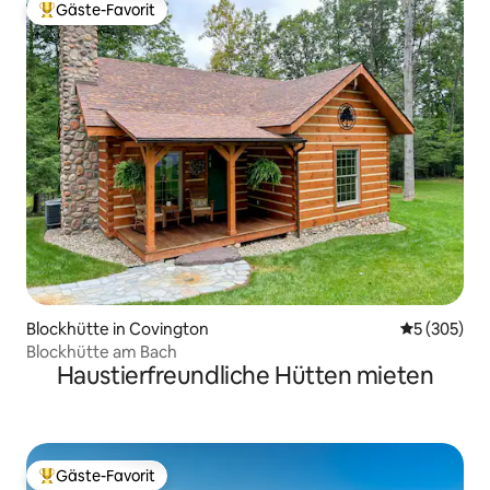
Gäste-Favorit
Beliebter Gäste-Favorit.
Blockhütte in Covington
Durchschnit
5 (305)
Blockhütte am Bach
Haustierfreundliche Hütten mieten
Gäste-Favorit
Beliebter Gäste-Favorit.