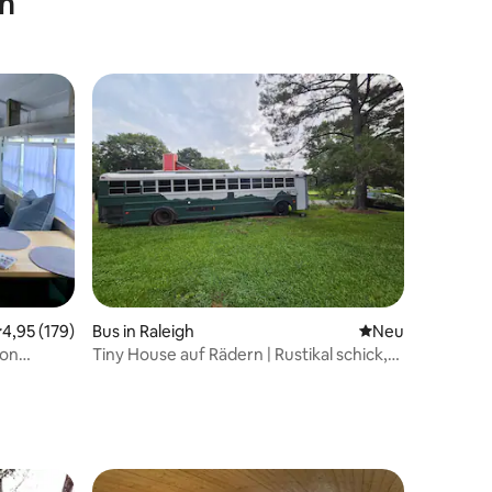
en
urchschnittliche Bewertung: 4,95 von 5, 179 Bewertungen
4,95 (179)
Bus in Raleigh
Neue Unterkunft
Neu
von
Tiny House auf Rädern | Rustikal schick,
ungiftig
34 Bewertungen