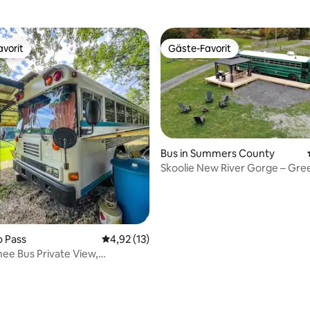
vorit
Gäste-Favorit
vorit
Gäste-Favorit
Bus in Summers County
Skoolie New River Gorge – Gre
o Pass
Durchschnittliche Bewertung: 4,92 von 5, 
4,92 (13)
ee Bus Private View,
g & Fischteich
wertung: 4,92 von 5, 13 Bewertungen