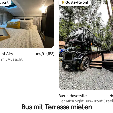
vorit
Gäste-Favorit
vorit
Beliebter Gäste-Favorit.
unt Airy
Durchschnittliche Bewertung: 4,91 von 5, 1
4,91 (153)
mit Aussicht
Bus in Hayesville
D
Der MidKnight Bus~Trout Cree
Bus mit Terrasse mieten
Streichelzoo