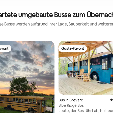
wertete umgebaute Busse zum Übernacht
iese Busse werden aufgrund ihrer Lage, Sauberkeit und weiter
vorit
Gäste-Favorit
vorit
Gäste-Favorit
Bus in Brevard
D
Blue Ridge Bus
Leute, der Bus fährt ab, holt eu