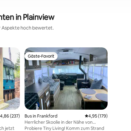
en in Plainview
er Aspekte hoch bewertet.
Bus in W
Gäste-Favorit
Gäste-F
Gäste-Favorit
Gäste-F
Skoolie S
Klimaanl
Unser u
umgewand
NC Mount
einzigar
leuchten
gemütlich
kompakte
mit Fenst
Wald biet
urchschnittliche Bewertung: 4,86 von 5, 237 Bewertungen
4,86 (237)
Bus in Frankford
Durchschnittliche Bew
4,95 (179)
Wohnbere
der Schl
Herrlicher Skoolie in der Nähe von
Bett. Ei
Bethany Beach
ch jetzt
Probiere Tiny Living! Komm zum Strand