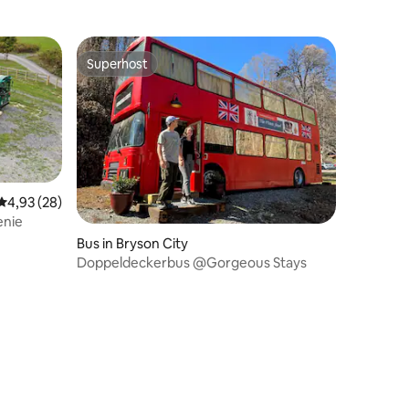
Superhost
Superhost
Durchschnittliche Bewertung: 4,93 von 5, 28 Bewertungen
4,93 (28)
enie
Bus in Bryson City
Doppeldeckerbus @Gorgeous Stays
13 Bewertungen