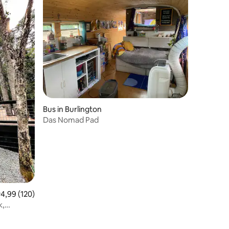
53 Bewertungen
Bus in Burlington
Das Nomad Pad
urchschnittliche Bewertung: 4,99 von 5, 120 Bewertungen
4,99 (120)
k,