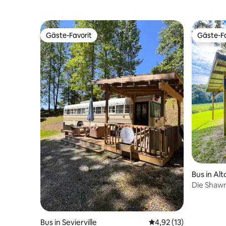
Gäste-Favorit
Gäste-Fa
Gäste-Favorit
Gäste-Fa
Bus in Alt
Die Shawn
Wanderwe
Bus in Sevierville
Durchschnittliche Be
4,92 (13)