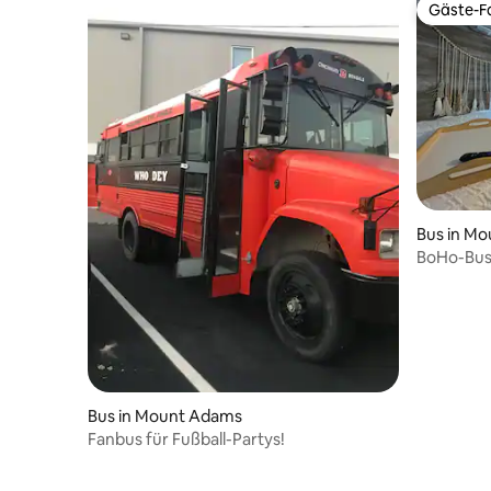
Gäste-Fa
Gäste-Fa
Bus in Mo
BoHo-Bus 
Bus in Mount Adams
Fanbus für Fußball-Partys!