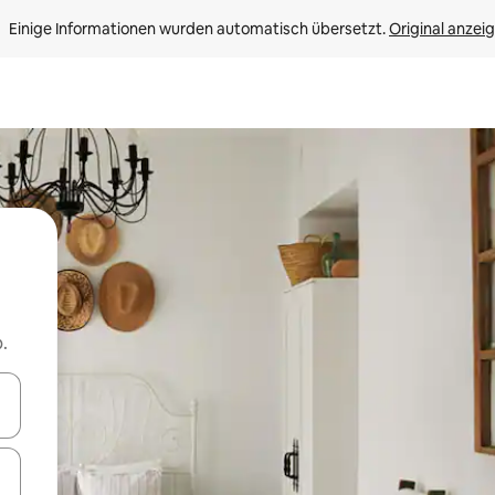
Einige Informationen wurden automatisch übersetzt. 
Original anzei
.
en Pfeiltasten nach oben und unten oder erkunde die Ergebnisse durc