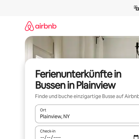
Zu
Inhalten
springen
Ferienunterkünfte in
Bussen in Plainview
Finde und buche einzigartige Busse auf Airbnb
Ort
Wenn Ergebnisse verfügbar sind, navigiere mit d
Check-in