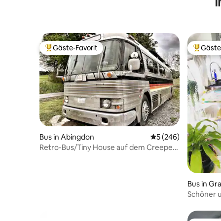
I
nicht mit
Hotelaufe
Gäste-Favorit
Gäste
Beliebter Gäste-Favorit.
Beliebte
Bus in Abingdon
Durchschnittliche B
5 (246)
Retro-Bus/Tiny House auf dem Creeper
Trail + Eselfarm
Bus in G
Schöner 
Saxapah