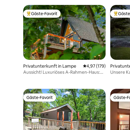
Gäste-Favorit
Gäste
Beliebter Gäste-Favorit.
Beliebte
Privatunterkunft in Lampe
Durchschnittliche Bewe
4,97 (179)
Privatunt
ooga
Aussicht! Luxuriöses A-Rahmen-Haus:
Unsere K
privater Whirlpool und Feuerstelle!
Gäste-Favorit
Gäste-Fa
Gäste-Favorit
Gäste-Fa