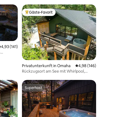
Gäste-Favorit
Beliebter Gäste-Favorit.
urchschnittliche Bewertung: 4,93 von 5, 141 Bewertungen
4,93 (141)
–
14 Bewertungen
Privatunterkunft in Omaha
Durchschnittliche Bew
4,98 (146)
Rückzugsort am See mit Whirlpool,
Sauna und Kaltwasserbecken
Superhost
Superhost