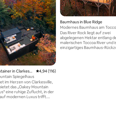
Baumhaus in Blue Ridge
Modernes Baumhaus am Tocco
Wasserfall und Whirlpool
Das River Rock liegt auf zwei
abgelegenen Hektar entlang d
malerischen Toccoa River und is
einzigartiges Baumhaus-Rückzu
dem moderner Komfort auf die
trifft. Mit durchdacht kuratiert
Innenräumen und einem weitlä
Außenbereich bietet dieses Ha
ainer in Clarkesvill
Durchschnittliche Bewertung: 4,94 von 5, 1
4,94 (116)
ruhige Mischung aus Komfort 
untain Spiegelhaus
ruhigem Luxus. Wache bei san
et im Herzen von Clarkesville,
Tageslicht auf, genieße die
bietet das „Oakey Mountain
Sehenswürdigkeiten und Kläng
s“ eine ruhige Zuflucht, in der
Flusses oder entspanne dich a
 auf modernen Luxus trifft.
unter den Sternen – alles umg
mütliche, durchdacht
der Schönheit der Natur, beso
 Tiny House ist ein Paradies für
magisch im Winter. Wir würden
Ruhe suchen. Mit
freuen, dich als Gast aufzune