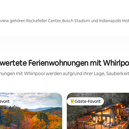
nview gehören Rockefeller Center, Busch Stadium und Indianapolis M
ewertete Ferienwohnungen mit Whirlpoo
hnungen mit Whirlpool werden aufgrund ihrer Lage, Sauberke
vorit
Gäste-Favorit
vorit
Beliebter Gäste-Favorit.