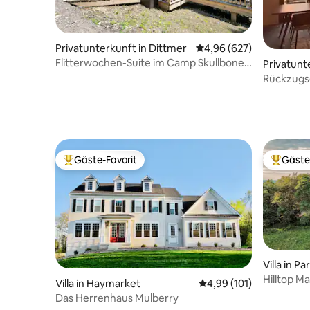
Privatunterkunft in Dittmer
Durchschnittliche Bewe
4,96 (627)
Flitterwochen-Suite im Camp Skullbone
Privatunt
im Wald
Rückzugso
Gäste-Favorit
Gäste
Beliebter Gäste-Favorit.
Beliebte
Villa in Pa
Hilltop M
Villa in Haymarket
Durchschnittliche Bewe
4,99 (101)
+ Whirlpo
Das Herrenhaus Mulberry