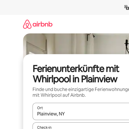
Zu
Inhalten
springen
Ferienunterkünfte mit
Whirlpool in Plainview
Finde und buche einzigartige Ferienwohnung
mit Whirlpool auf Airbnb.
Ort
Wenn Ergebnisse verfügbar sind, navigiere mit d
Check-in