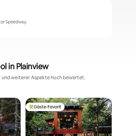
otor Speedway.
l in Plainview
it und weiterer Aspekte hoch bewertet.
Privatunt
Gäste-Favorit
Gäste
Beliebter Gäste-Favorit.
Beliebte
Luxuriös
Whirlpoo
Willkomm
luxuriös
Eingebett
Jahrhund