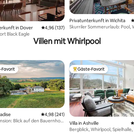
Privatunterkunft in Wichita
D
rtung: 4,96 von 5, 627 Bewertungen
Skurriler Sommerurlaub: Pool, 
erkunft in Dover
Durchschnittliche Bewertung: 4,96 von 5, 1
4,96 (137)
Flüsterkneipe
rt Black Eagle
Villen mit Whirlpool
-Favorit
Gäste-Favorit
r Gäste-Favorit.
Beliebter Gäste-Favorit.
radise
Durchschnittliche Bewertung: 4,98 von 5, 2
4,98 (241)
ansion: Blick auf den Bauernhof
rtung: 4,99 von 5, 101 Bewertungen
Villa in Ashville
D
ol + Pool + Spielzimmer.
Bergblick, Whirlpool, Spielhalle