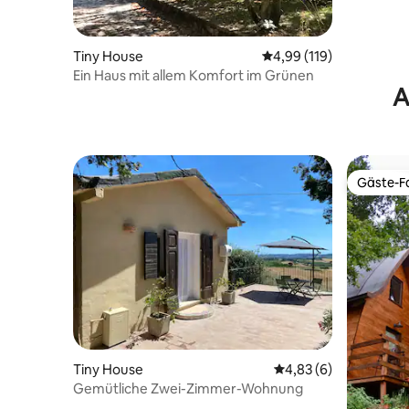
Tiny House
Durchschnittliche Bewe
4,99 (119)
Ein Haus mit allem Komfort im Grünen
A
Gäste-Fa
Gäste-Fa
Tiny House
Durchschnittliche Be
4,83 (6)
Gemütliche Zwei-Zimmer-Wohnung