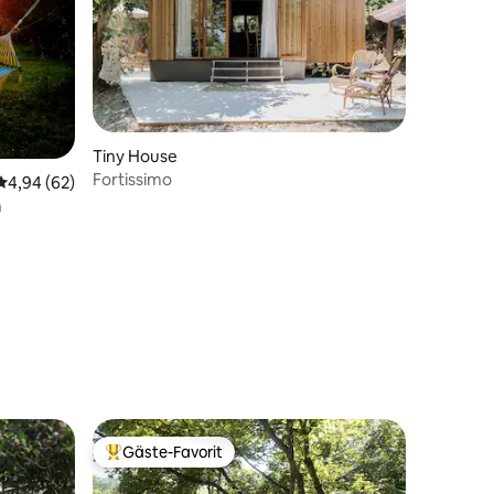
Tiny House
Fortissimo
Durchschnittliche Bewertung: 4,94 von 5, 62 Bewertungen
4,94 (62)
n
03 Bewertungen
Gäste-Favorit
Beliebter Gäste-Favorit.