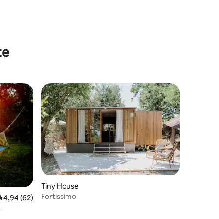
te
Tiny House
Fortissimo
Durchschnittliche Bewertung: 4,94 von 5, 62 Bewertungen
4,94 (62)
n