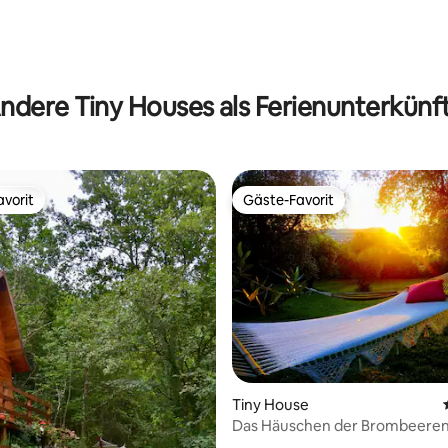
rtung: 4,99 von 5, 119 Bewertungen
ndere Tiny Houses als Ferienunterkünf
vorit
Gäste-Favorit
vorit
Gäste-Favorit
wertung: 4,83 von 5, 6 Bewertungen
Tiny House
Das Häuschen der Brombeere