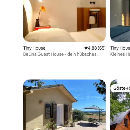
Tiny House
Durchschnittliche Bew
4,88 (65)
Tiny Hou
BeLìna Guest House - dein hübsches
Kleines H
Refugium
Gäste-Fa
Gäste-Fa