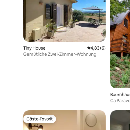
Tiny House
Durchschnittliche Be
4,83 (6)
Gemütliche Zwei-Zimmer-Wohnung
Baumhau
Ca Parave
Gäste-Favorit
Gäste-Favorit