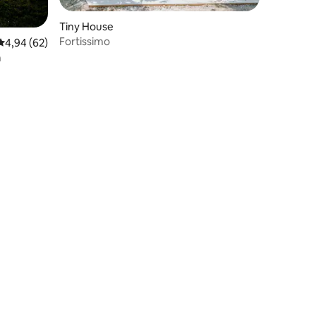
Tiny House
Fortissimo
Durchschnittliche Bewertung: 4,94 von 5, 62 Bewertungen
4,94 (62)
n
03 Bewertungen