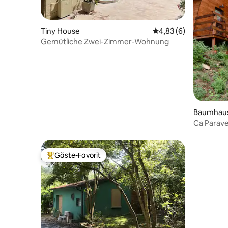
Tiny House
Durchschnittliche Be
4,83 (6)
Gemütliche Zwei-Zimmer-Wohnung
Baumhau
Ca Parave
Gäste-Favorit
Beliebter Gäste-Favorit.