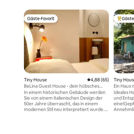
Gäste-Favorit
Gäste
Gäste-Favorit
Beliebte
Tiny House
Durchschnittliche Bew
4,88 (65)
Tiny Hou
BeLìna Guest House - dein hübsches
Ein Haus 
Refugium
In einem historischen Gebäude werden
Ideales Ha
Sie von einem italienischen Design der
und Ents
50er Jahre überrascht, das in einem
eine!Gepf
modernen Stil neu interpretiert wurde.
Annehmlic
Farben, Düfte und Kunstwerke, die die
Personen 
Umgebung gemütlich und familiär, aber
Eine engl
gleichzeitig fröhlich und exzentrisch
Doppelzim
machen. Ein kleiner Raum, der entdeckt
mit Fahrr