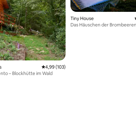
wertung: 4,83 von 5, 6 Bewertungen
Tiny House
Das Häuschen der Brombeere
s
Durchschnittliche Bewertung: 4,99 von 5, 1
4,99 (103)
nto – Blockhütte im Wald