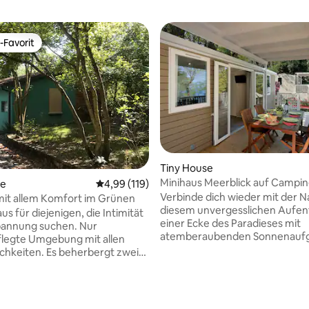
-Favorit
r Gäste-Favorit.
Tiny House
Minihaus Meerblick auf Campi
ertung: 4,88 von 5, 65 Bewertungen
se
Durchschnittliche Bewertung: 4,99 von 5, 1
4,99 (119)
Monte
Verbinde dich wieder mit der N
mit allem Komfort im Grünen
diesem unvergesslichen Aufent
us für diejenigen, die Intimität
einer Ecke des Paradieses mit
pannung suchen. Nur
atemberaubenden Sonnenauf
legte Umgebung mit allen
und Sonnenuntergängen warte
hkeiten. Es beherbergt zwei
2 einzigartigen Mini-Häuser Jul
und ein Kind bis zu 3 Jahren.
Romeo auf Sie. Auf dem kleine
ische Badewanne im
Campingplatz Gabicce Monte (
mer. Perfektes Haus für Biker
Stellplätze) in einem reserviert
adgarage. Draußen ein großer,