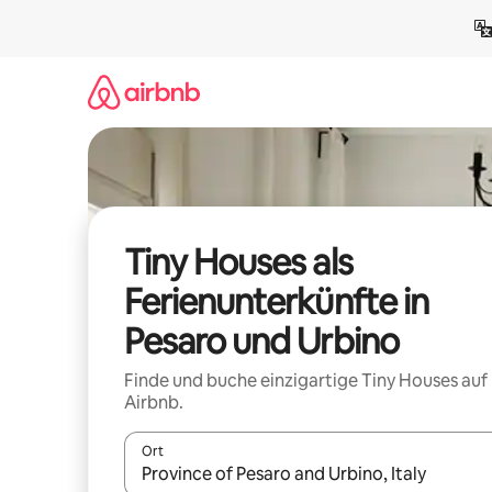
Zu
Inhalten
springen
Tiny Houses als
Ferienunterkünfte in
Pesaro und Urbino
Finde und buche einzigartige Tiny Houses auf
Airbnb.
Ort
Wenn Ergebnisse verfügbar sind, navigiere mit d