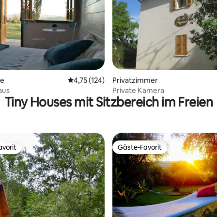
ertung: 4,88 von 5, 65 Bewertungen
se
Durchschnittliche Bewertung: 4,75 von 5, 1
4,75 (124)
Privatzimmer
aus
Private Kamera
Tiny Houses mit Sitzbereich im Freien
vorit
Gäste-Favorit
vorit
Gäste-Favorit