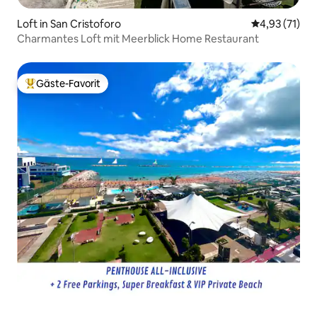
Loft in San Cristoforo
Durchschnitt
4,93 (71)
Charmantes Loft mit Meerblick Home Restaurant
Gäste-Favorit
Beliebter Gäste-Favorit.