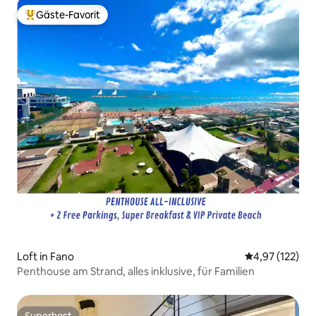
Gäste-Favorit
Beliebter Gäste-Favorit.
Loft in Fano
Durchschnittl
4,97 (122)
Penthouse am Strand, alles inklusive, für Familien
Superhost