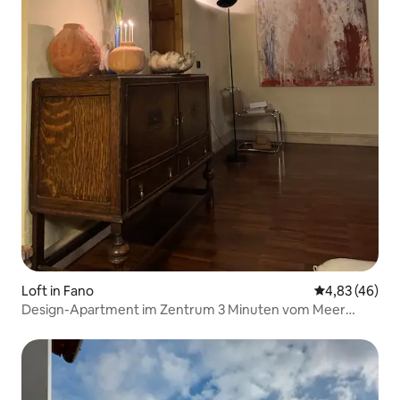
Loft in Fano
Durchschnittl
4,83 (46)
Design-Apartment im Zentrum 3 Minuten vom Meer
entfernt