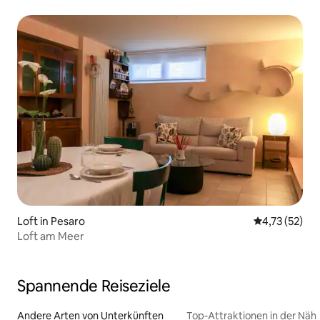
Loft in Pesaro
Durchschnitt
4,73 (52)
Loft am Meer
Spannende Reiseziele
Andere Arten von Unterkünften
Top-Attraktionen in der Näh