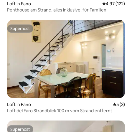
Loft in Fano
Durchschnittl
4,97 (122)
Penthouse am Strand, alles inklusive, für Familien
Superhost
Superhost
Loft in Fano
Durchsch
5 (3)
Loft del Faro Strandblick 100 m vom Strand entfernt
Superhost
Superhost