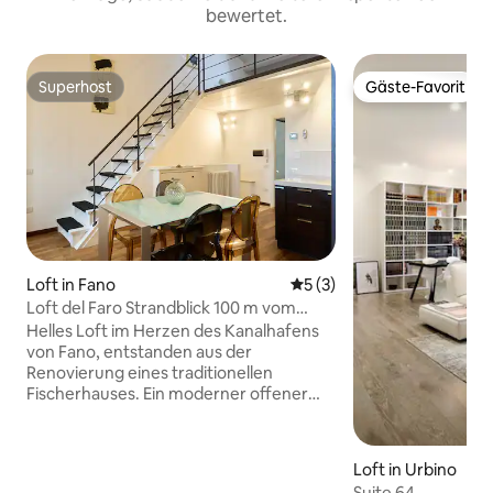
bewertet.
Superhost
Gäste-Favorit
Superhost
Gäste-Favorit
Loft in Fano
Durchschnittliche Bewertu
5 (3)
Loft del Faro Strandblick 100 m vom
Strand entfernt
Helles Loft im Herzen des Kanalhafens
von Fano, entstanden aus der
Renovierung eines traditionellen
Fischerhauses. Ein moderner offener
Raum mit natürlichen Materialien,
freiliegenden Holzbalken und einer
warmen Atmosphäre. Von den Fenstern
Loft in Urbino
aus genießt du einen schönen Blick auf
Suite 64