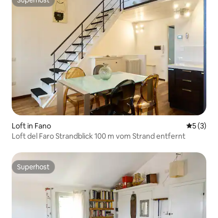
Superhost
Loft in Fano
Durchsch
5 (3)
Loft del Faro Strandblick 100 m vom Strand entfernt
Superhost
Superhost