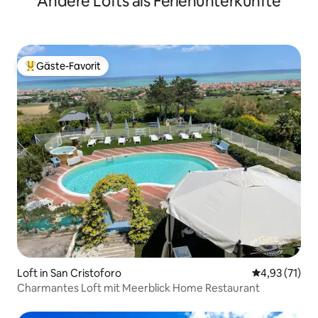
Andere Lofts als Ferienunterkünfte
Gäste-Favorit
Beliebter Gäste-Favorit.
Loft in San Cristoforo
Durchschnitt
4,93 (71)
Charmantes Loft mit Meerblick Home Restaurant