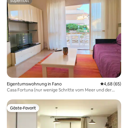
Superhost
Superhost
Eigentumswohnung in Fano
Durchschnittl
4,68 (65)
Casa Fortuna (nur wenige Schritte vom Meer und der
Stadt entfernt)
Gäste-Favorit
Gäste-Favorit