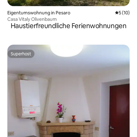
Eigentumswohnung in Pesaro
Durchschn
5 (10)
Casa Vitaly Olivenbaum
Haustierfreundliche Ferienwohnungen
Superhost
Superhost