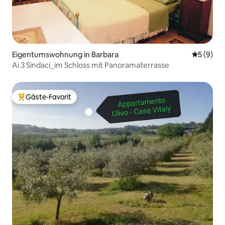
Eigentumswohnung in Barbara
Durchschn
5 (9)
Ai 3 Sindaci_im Schloss mit Panoramaterrasse
Gäste-Favorit
Beliebter Gäste-Favorit.