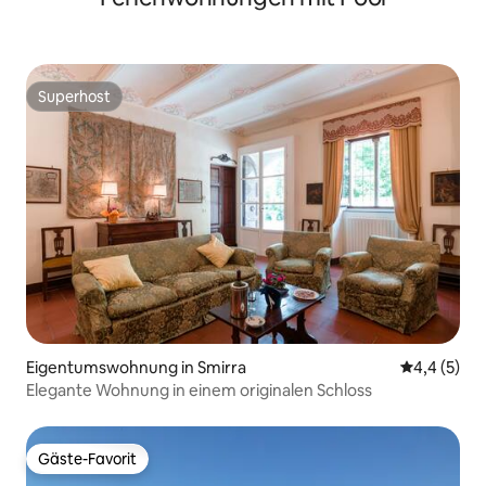
Superhost
Superhost
Eigentumswohnung in Smirra
Durchschni
4,4 (5)
Elegante Wohnung in einem originalen Schloss
Gäste-Favorit
Gäste-Favorit