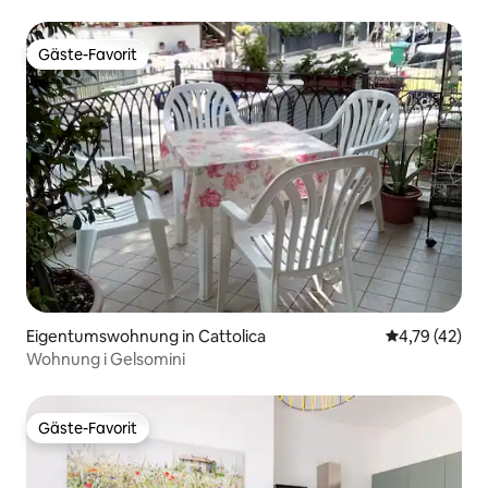
Gäste-Favorit
Gäste-Favorit
Eigentumswohnung in Cattolica
Durchschnitt
4,79 (42)
Wohnung i Gelsomini
Gäste-Favorit
Gäste-Favorit