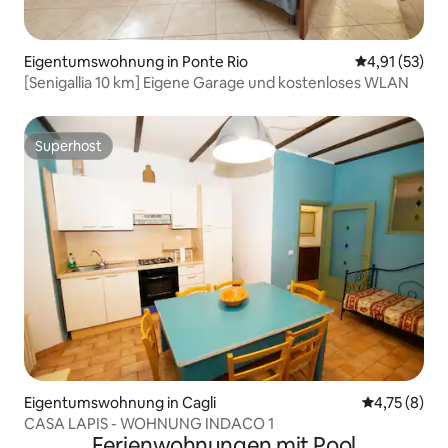
Eigentumswohnung in Ponte Rio
Durchschnitt
4,91 (53)
[Senigallia 10 km] Eigene Garage und kostenloses WLAN
Superhost
Superhost
Eigentumswohnung in Cagli
Durchschnit
4,75 (8)
CASA LAPIS - WOHNUNG INDACO 1
Ferienwohnungen mit Pool