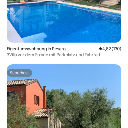
Eigentumswohnung in Pesaro
Durchschnittl
4,82 (130)
3Villa vor dem Strand mit Parkplatz und Fahrrad
Superhost
Superhost