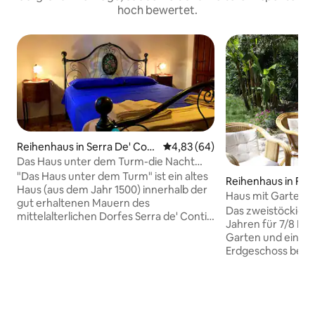
hoch bewertet.
Reihenhaus in Serra De' Cont
Durchschnittliche Bewertung: 
4,83 (64)
i
Das Haus unter dem Turm-die Nacht
Glocken AUS-
"Das Haus unter dem Turm" ist ein altes
Reihenhaus in Fan
Haus (aus dem Jahr 1500) innerhalb der
Haus mit Garten 
gut erhaltenen Mauern des
entfernt
Das zweistöckige 
mittelalterlichen Dorfes Serra de' Conti
Jahren für 7/8 Pe
(AN), 30 Minuten von den Frasassi-
Garten und einem e
Höhlen und dem Strand von Velluto di
Erdgeschoss befin
Senigallia. Wer gerne in diesem Land isst,
Wohnzimmer und d
wird das kein Problem haben. Darüber
direktem Zugang z
hinaus befindet man sich direkt im Land
Esstisch und Sofa).
des Verdicchio, mit unzähligen
sich ein kleiner R
Weinkellern, die mehrfach für