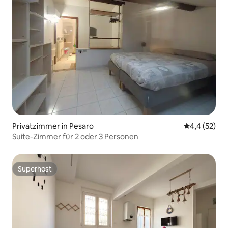
Privatzimmer in Pesaro
Durchschnit
4,4 (52)
Suite-Zimmer für 2 oder 3 Personen
Superhost
Superhost