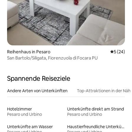
Reihenhaus in Pesaro
Durchschni
5 (24)
San Bartolo/Siligata, Fiorenzuola di Focara PU
Spannende Reiseziele
Andere Arten von Unterkünften
Top-Attraktionen in der Näh
Hotelzimmer
Unterkünfte direkt am Strand
Pesaro und Urbino
Pesaro und Urbino
Unterkünfte am Wasser
Haustierfreundliche Unterkünfte
Pesaro und Urbino
Pesaro und Urbino