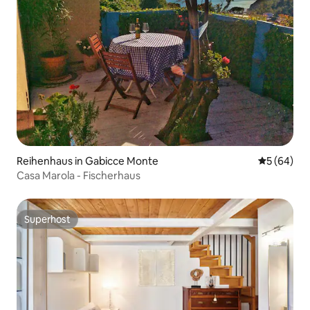
Reihenhaus in Gabicce Monte
Durchschni
5 (64)
Casa Marola - Fischerhaus
Superhost
Superhost