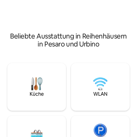
Etagenbett und z
Weltwettbewerbe ausgezeichnet
Doppelräumen, ein
wurden. Es ist perfekt für Paare,
einem Zustellbett
diejenigen, die geschäftlich unterwegs
einem Balkon mit B
sind, und für Familien.
Im ersten Stock b
www.lacasettasottolatorre.it
Badezimmer und 
Beliebte Ausstattung in Reihenhäusern
Außendusche im 
in Pesaro und Urbino
Küche
WLAN