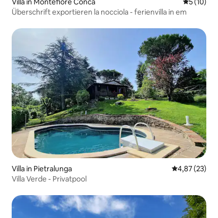
Villa in Montefiore Conca
Durchschn
5 (10)
Überschrift exportieren la nocciola - ferienvilla in em
Villa in Pietralunga
Durchschnitt
4,87 (23)
Villa Verde - Privatpool