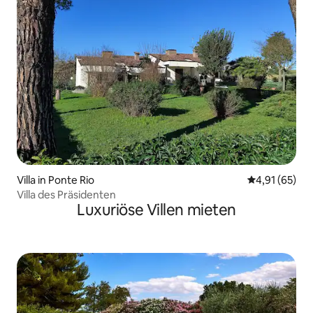
Villa in Ponte Rio
Durchschnitt
4,91 (65)
Villa des Präsidenten
Luxuriöse Villen mieten