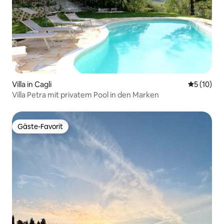
Villa in Cagli
Durchschn
5 (10)
Villa Petra mit privatem Pool in den Marken
Gäste-Favorit
Gäste-Favorit