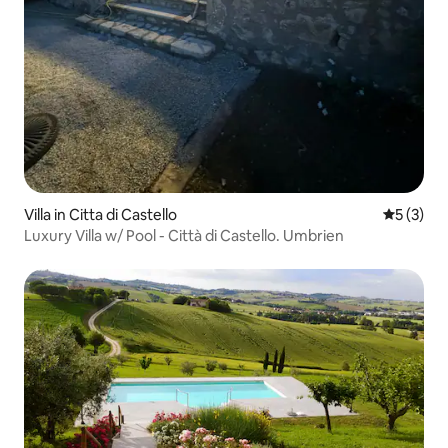
Villa in Citta di Castello
Durchsch
5 (3)
Luxury Villa w/ Pool - Città di Castello. Umbrien