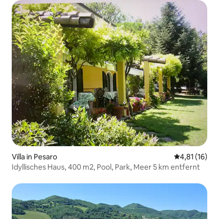
Villa in Pesaro
Durchschnitt
4,81 (16)
Idyllisches Haus, 400 m2, Pool, Park, Meer 5 km entfernt