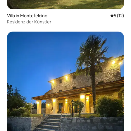
Villa in Montefelcino
Durchschn
5 (12)
Residenz der Künstler