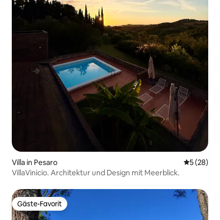
Villa in Pesaro
Durchschni
5 (28)
VillaVinicio. Architektur und Design mit Meerblick.
Gäste-Favorit
Gäste-Favorit