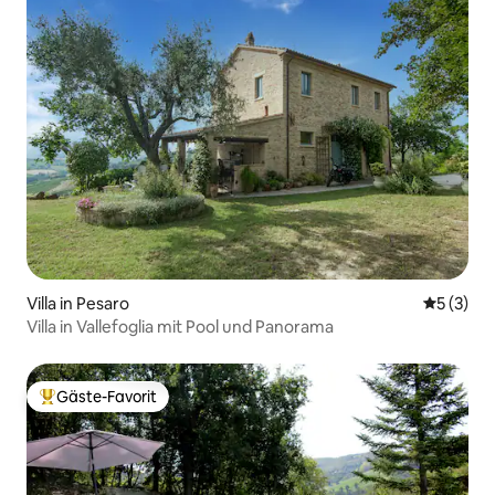
Villa in Pesaro
Durchsch
5 (3)
Villa in Vallefoglia mit Pool und Panorama
Gäste-Favorit
Beliebter Gäste-Favorit.