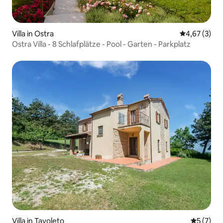
Villa in Ostra
Durchschnit
4,67 (3)
Ostra Villa - 8 Schlafplätze - Pool - Garten - Parkplatz
Villa in Tavoleto
Durchsch
5 (7)