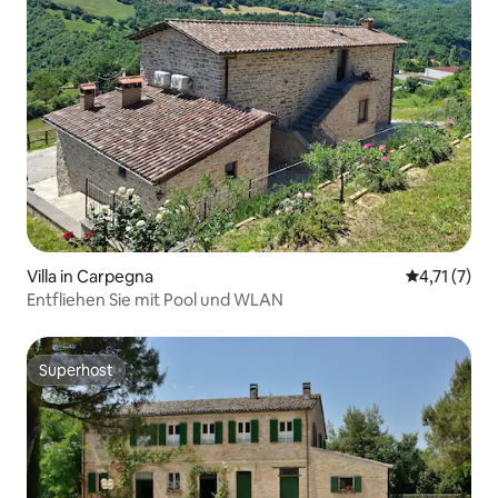
Villa in Carpegna
Durchschnit
4,71 (7)
Entfliehen Sie mit Pool und WLAN
Superhost
Superhost