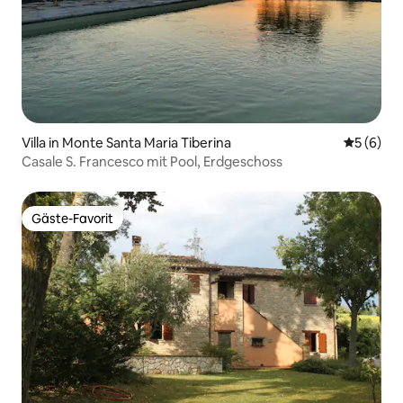
Villa in Monte Santa Maria Tiberina
Durchschn
5 (6)
Casale S. Francesco mit Pool, Erdgeschoss
Gäste-Favorit
Gäste-Favorit