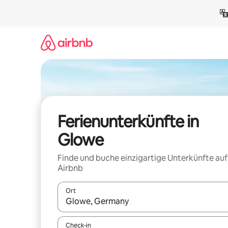
Zu
Inhalten
springen
Ferienunterkünfte in
Glowe
Finde und buche einzigartige Unterkünfte auf
Airbnb
Ort
Wenn Ergebnisse verfügbar sind, navigiere mit d
Check-in