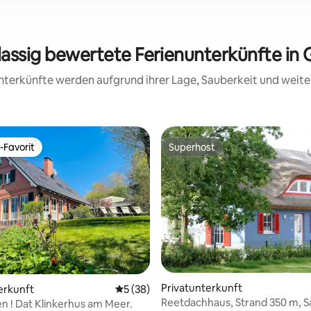
lassig bewertete Ferienunterkünfte in
 Unterkünfte werden aufgrund ihrer Lage, Sauberkeit und wei
-Favorit
Superhost
r Gäste-Favorit.
Superhost
ertung: 4,97 von 5, 32 Bewertungen
Privatunterkunft
erkunft
Durchschnittliche Bewertung: 5 von 5, 
5 (38)
Reetdachhaus, Strand 350 m, S
en ! Dat Klinkerhus am Meer.