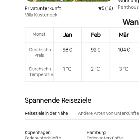
Wohnung
Penthouse
Privatunterkunft
Durchschnittliche 
5 (16)
+Dachter
Villa Küsteneck
Wann
Monat
Jan
Feb
Mär
98 €
92 €
104 €
Durchschn.
Preis
1 °C
2 °C
3 °C
Durchschn.
Temperatur
Spannende Reiseziele
Reiseziele in der Nähe
Andere Arten von Unterkünft
Kopenhagen
Hamburg
Ferienunterkünfte
Ferienunterkünfte