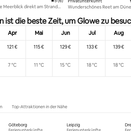
Durchschnittliche Bewertung: 5 von 5,
5 (6)
Privatunterkunft
 Meerblick direkt am Strand
Wunderschönes Reet am Dün
Bewertung: 5 von 5, 16 Bewertungen
rasse
 ist die beste Zeit, um Glowe zu besu
Apr
Mai
Jun
Jul
Aug
121 €
115 €
129 €
133 €
139 €
7 °C
11 °C
15 °C
18 °C
18 °C
en
Top-Attraktionen in der Nähe
Göteborg
Leipzig
Dr
Ferienunterkünfte
Ferienunterkünfte
Fer