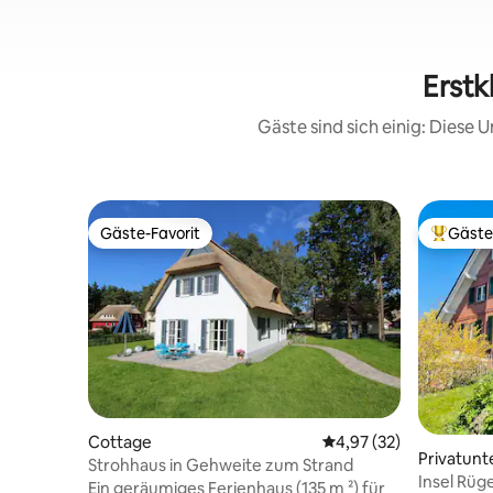
Erstk
Gäste sind sich einig: Diese
Gäste-Favorit
Gäste
Gäste-Favorit
Beliebte
Cottage
Durchschnittliche Bew
4,97 (32)
Privatunt
Strohhaus in Gehweite zum Strand
Insel Rüg
Ein geräumiges Ferienhaus (135 m ²) für