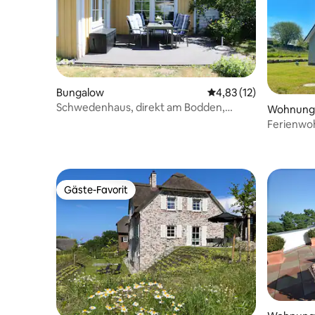
Bungalow
Durchschnittliche Be
4,83 (12)
Schwedenhaus, direkt am Bodden,
Wohnung
ruhige Lage
Ferienwo
Gäste-Favorit
Gäste-Favorit