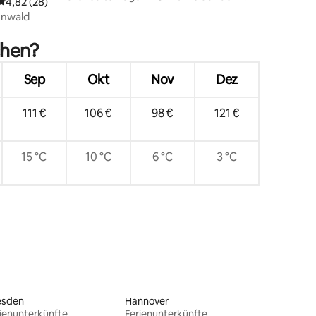
 6 Bewertungen
Durchschnittliche Bewertung: 4,82 von 5, 28 Bewertungen
4,82 (28)
Wasser
enwald
chen?
Sep
Okt
Nov
Dez
111 €
106 €
98 €
121 €
15 °C
10 °C
6 °C
3 °C
esden
Hannover
ienunterkünfte
Ferienunterkünfte