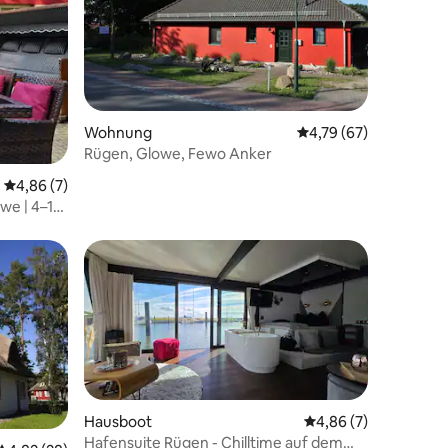
Wohnung
Durchschnittliche Be
4,79 (67)
Rügen, Glowe, Fewo Anker
 3 Bewertungen
Durchschnittliche Bewertung: 4,86 von 5, 7 Bewertungen
4,86 (7)
we | 4–10
Hausboot
Durchschnittliche B
4,86 (7)
Hafensuite Rügen - Chilltime auf dem