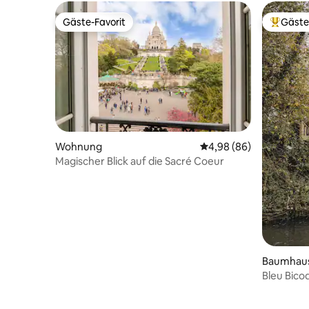
Gäste-Favorit
Gäste
Gäste-Favorit
Beliebte
Wohnung
Durchschnittliche Bew
4,98 (86)
Magischer Blick auf die Sacré Coeur
Baumhau
Bleu Bico