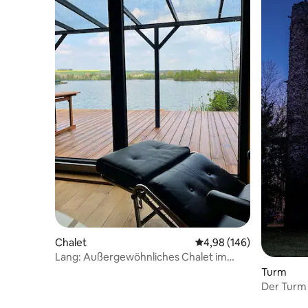
Chalet
Durchschnittliche Bewe
4,98 (146)
Lang: Außergewöhnliches Chalet im
Herzen der Teiche
Turm
Der Turm 