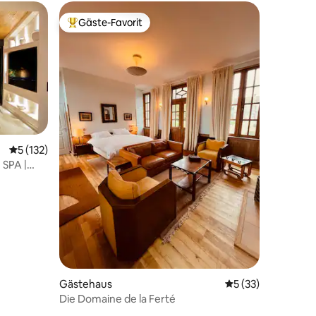
Gäste-Favorit
Beliebter Gäste-Favorit.
Durchschnittliche Bewertung: 5 von 5, 132 Bewertungen
5 (132)
 SPA |
62 Bewertungen
Gästehaus
Durchschnittliche
5 (33)
Die Domaine de la Ferté