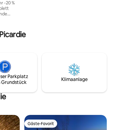
wunderschönen Somme-Bucht.
Genießen Sie Fahrradtouren oder
ende
Wanderungen direkt vom Chalet aus. Für
Angler: privater Teich, unbegrenzte
Angelmöglichkeiten in aller Ruhe.
Eingezäuntes Grundstück.
Picardie
raße,
dem
kplatz des
m
nuten vom
ser Parkplatz
Klimaanlage
 Grundstück
ie
Gäste-Favorit
Gäste-Favorit