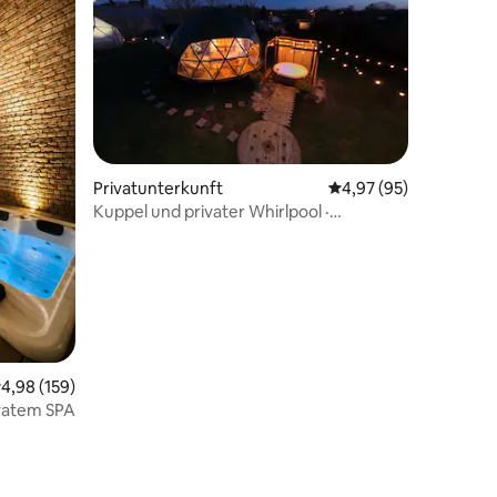
Privatunterkunft
Durchschnittliche Be
4,97 (95)
Kuppel und privater Whirlpool ·
Romantischer Kurzurlaub
urchschnittliche Bewertung: 4,98 von 5, 159 Bewertungen
4,98 (159)
ivatem SPA
57 Bewertungen