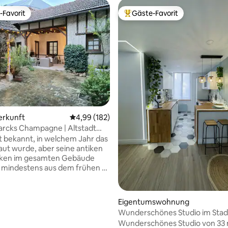
-Favorit
Gäste-Favorit
r Gäste-Favorit.
Beliebter Gäste-Favorit.
erkunft
Durchschnittliche Bewertung: 4,99 von 5, 1
4,99 (182)
arcks Champagne | Altstadt
cht bekannt, in welchem Jahr das
ut wurde, aber seine antiken
lken im gesamten Gebäude
mindestens aus dem frühen 17.
ert. Hohe Decken bieten einen
n und luftigen sowie sehr
en Raum auf drei Etagen. Der
Eigentumswohnung
verfügt über einen
Wunderschönes Studio im Sta
ssbereich sowie einen
Wunderschönes Studio von 33
reich unter einem Dach am
rtung: 4,93 von 5, 510 Bewertungen