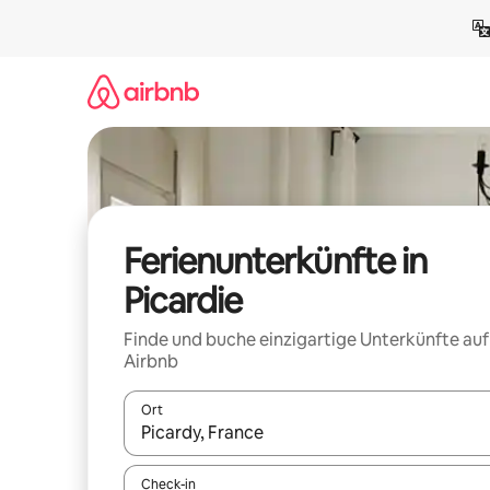
Zu
Inhalten
springen
Ferienunterkünfte in
Picardie
Finde und buche einzigartige Unterkünfte auf
Airbnb
Ort
Wenn Ergebnisse verfügbar sind, navigiere mit d
Check-in