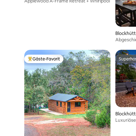
Applewood A-Frame Retreat + Whirlpool
Blockhütte
Abgeschi
Whirlpool
Gäste-Favorit
Superho
Beliebter Gäste-Favorit.
Superho
Blockhütte
Luxuriöser
Blick auf 