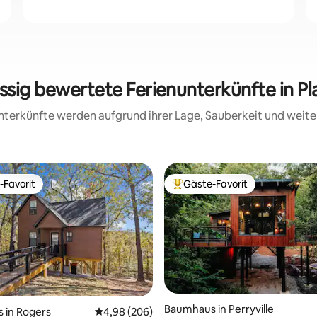
assig bewertete Ferienunterkünfte in Pl
 Unterkünfte werden aufgrund ihrer Lage, Sauberkeit und wei
-Favorit
Gäste-Favorit
r Gäste-Favorit.
Beliebter Gäste-Favorit.
Baumhaus in Perryville
 in Rogers
Durchschnittliche Bewertung: 4,98 von 5, 2
4,98 (206)