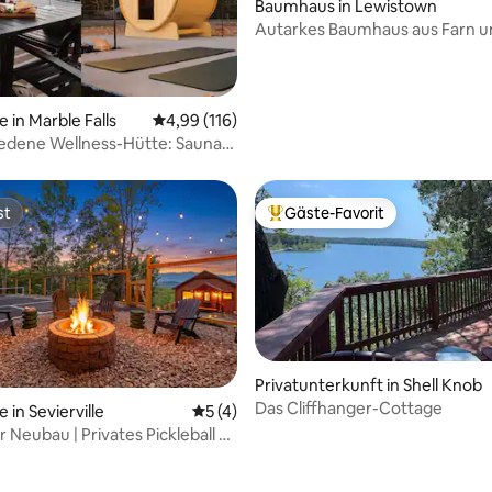
Baumhaus in Lewistown
Autarkes Baumhaus aus Farn u
Eichenholz
 in Marble Falls
Durchschnittliche Bewertung: 4,99 von 5, 1
4,99 (116)
edene Wellness-Hütte: Sauna,
 & Aussicht
st
Gäste-Favorit
st
Beliebter Gäste-Favorit.
Privatunterkunft in Shell Knob
Das Cliffhanger-Cottage
 in Sevierville
Durchschnittliche Bewertung: 5 von 5,
5 (4)
 Neubau | Privates Pickleball +
die Berge