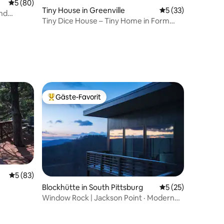
Durchschnittliche Bewertung: 5 von 5, 80 Bewertungen
5 (80)
Tiny House in Greenville
Durchschnittliche
5 (33)
nd
Tiny Dice House – Tiny Home in Form
eines riesigen Würfels
16 Bewertungen
Gäste-Favorit
Beliebter Gäste-Favorit.
Durchschnittliche Bewertung: 5 von 5, 83 Bewertungen
5 (83)
 4 Bewertungen
Blockhütte in South Pittsburg
Durchschnittliche
5 (25)
Window Rock | Jackson Point · Moderner
Rückzugsort am Steilhang