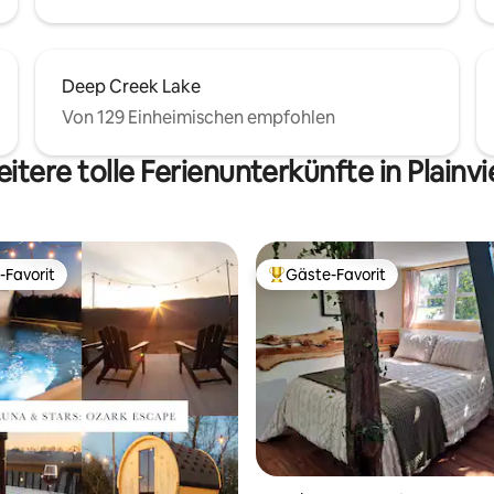
Deep Creek Lake
Von 129 Einheimischen empfohlen
itere tolle Ferienunterkünfte in Plainv
-Favorit
Gäste-Favorit
r Gäste-Favorit.
Beliebter Gäste-Favorit.
ertung: 4,95 von 5, 73 Bewertungen