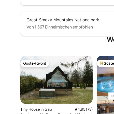
Great-Smoky-Mountains-Nationalpark
Von 1.567 Einheimischen empfohlen
We
Gäste-Favorit
Gäste
Gäste-Favorit
Beliebte
Tiny House in Gap
Durchschnittliche Bew
4,95 (73)