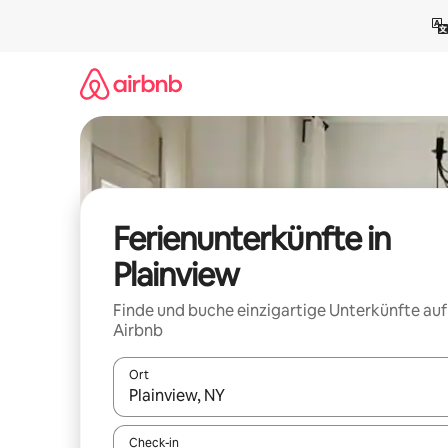
Zu
Inhalten
springen
Ferienunterkünfte in
Plainview
Finde und buche einzigartige Unterkünfte auf
Airbnb
Ort
Wenn Ergebnisse verfügbar sind, navigiere mit d
Check-in